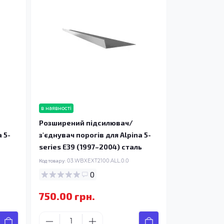
в наявності
Розширений підсилювач/
 5-
з'єднувач порогів для Alpina 5-
series E39 (1997–2004) сталь
Код товару:
03.WBXEXT2100.ALL.0.0
0
750.00 грн.