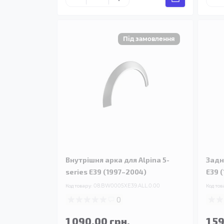
Внутрішня арка для Alpina 5-
Задн
series E39 (1997–2004)
E39 
Код товару:
08.BW0005XE39.ALL.0.00
Код тов
0
1 090.00 грн.
1 5