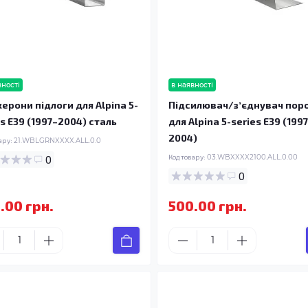
вності
в наявності
ерони підлоги для Alpina 5-
Підсилювач/зʼєднувач пор
es E39 (1997–2004) сталь
для Alpina 5-series E39 (199
2004)
ару:
21.WBLGRNXXXX.ALL.0.0
0
Код товару:
03.WBXXXX2100.ALL.0.00
0
.00 грн.
500.00 грн.