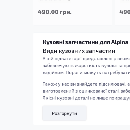
490.00 грн.
490
Кузовні запчастини для Alpina
Види кузовних запчастин
У цій підкатегорії представлені різном
забезпечують жорсткість кузова та пр
надійним. Пороги можуть потребувати 
Також у нас ви знайдете підсилювачі, 
виготовлений з оцинкованої сталі, заб
Якісні кузовні деталі не лише покращу
Кому підходять ці запчастини
Розгорнути
Вибираючи нашу продукцію, ви отримуєт
ви забезпечите довговічність ваших н
ідеально підходить для ремонту, відно