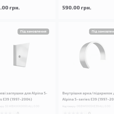
.00 грн.
590.00 грн.
еві заглушки для Alpina 5-
Внутрішня арка/підкрилок 
es E39 (1997–2004)
Alpina 5–series E39 (1997–2
ару:
55.WBXXXX0000.ALL.0.00
Код товару:
08.BW0005XE39.ALL.0.00
0
0