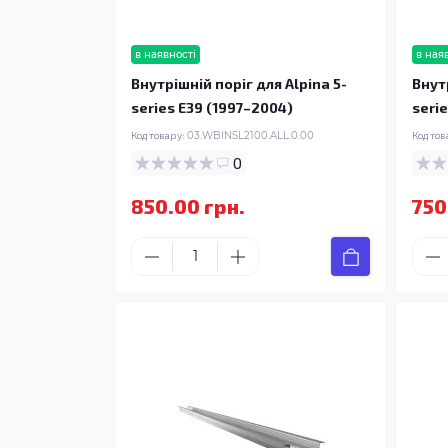
в наявності
в ная
Внутрішній поріг для Alpina 5-
Внутр
series E39 (1997–2004)
seri
Код товару:
03.WBINSL2100.ALL.0.00
Код тов
0
850.00 грн.
750