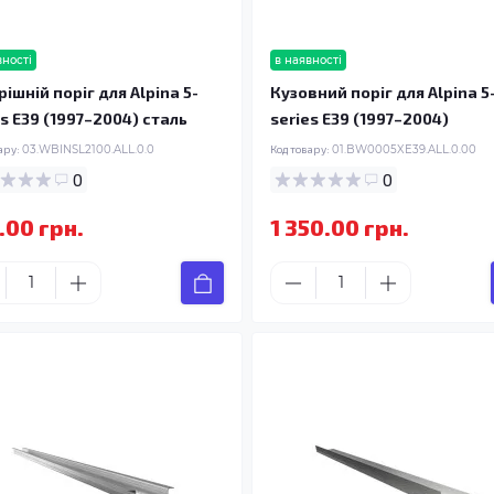
вності
в наявності
ішній поріг для Alpina 5-
Кузовний поріг для Alpina 5
es E39 (1997–2004) сталь
series E39 (1997–2004)
ару:
03.WBINSL2100.ALL.0.0
Код товару:
01.BW0005XE39.ALL.0.00
0
0
.00 грн.
1 350.00 грн.