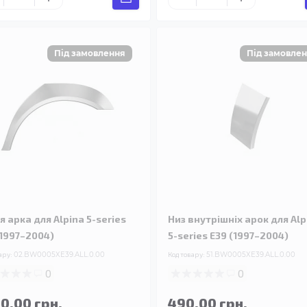
я арка для Alpina 5-series
Низ внутрішніх арок для Alp
(1997–2004)
5-series E39 (1997–2004)
ару:
02.BW0005XE39.ALL.0.00
Код товару:
51.BW0005XE39.ALL.0.00
0
0
90.00 грн.
490.00 грн.