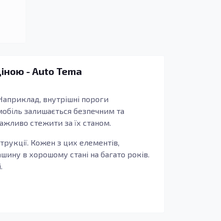
ціною - Auto Tema
 Наприклад, внутрішні пороги
мобіль залишається безпечним та
ажливо стежити за їх станом.
трукції. Кожен з цих елементів,
ашину в хорошому стані на багато років.
.
атеріалів, таких як оцинкована сталь,
ого середовища. Наша продукція
. Крім того, ми пропонуємо зручний