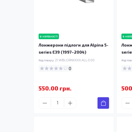
в наявності
в ная
Лонжерони підлоги для Alpina 5-
Лонж
series E39 (1997–2004)
seri
Код товару:
21.WBLGRNXXXX.ALL.0.00
Код тов
0
550.00 грн.
500