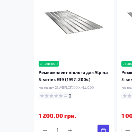
в наявності
в ная
Ремкомплект підлоги для Alpina
Ремк
5-series E39 (1997–2004)
5-se
Код товару:
21.WBFLORXXXX.ALL.0.00
Код тов
0
1 200.00 грн.
1 0