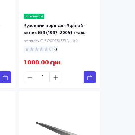
в наявності
-
Кузовний поріг для Alpina 5-
series E39 (1997–2004) сталь
Код товару:
01.BW0005XE39.ALL.0.0
0
1 000.00 грн.