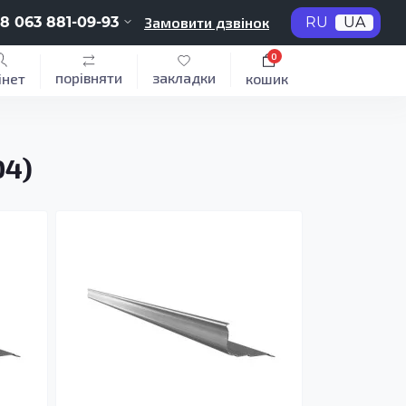
8 063 881-09-93
Замовити дзвінок
RU
UA
0
порівняти
закладки
інет
кошик
04)