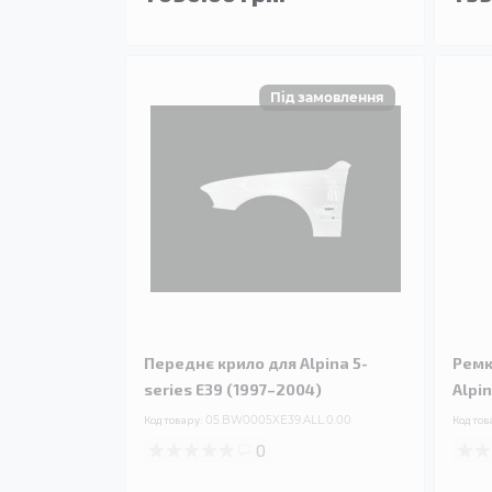
Переднє крило для Alpina 5-
Ремк
series E39 (1997–2004)
Alpi
Код товару:
05.BW0005XE39.ALL.0.00
Код тов
0