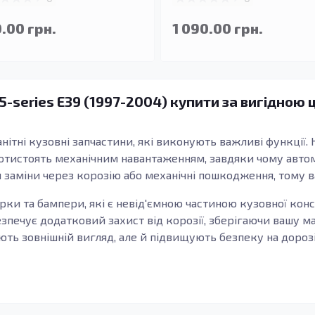
.00 грн.
1 090.00 грн.
 5-series E39 (1997-2004) купити за вигідною 
анітні кузовні запчастини, які виконують важливі функції.
отистоять механічним навантаженням, завдяки чому авто
заміни через корозію або механічні пошкодження, тому в
арки та бампери, які є невід'ємною частиною кузовної конс
езпечує додатковий захист від корозії, зберігаючи вашу м
ють зовнішній вигляд, але й підвищують безпеку на дорозі
е гарантію якості та надійності. Завдяки використанню м
ових кузовних елементів, які витримають вплив зовнішнь
влення після ДТП або заміни корозійних елементів кузова