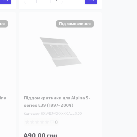
ina
Піддомкратники для Alpina 5-
series E39 (1997–2004)
Код товару:
60.WBJACKXXXX.ALL.0.00
0
490.00 грн.