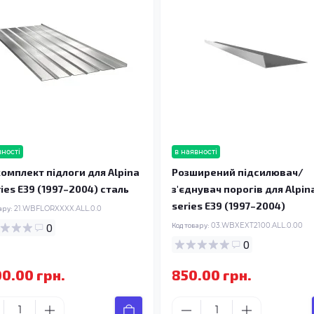
вності
в наявності
омплект підлоги для Alpina
Розширений підсилювач/
ries E39 (1997–2004) сталь
з'єднувач порогів для Alpina
series E39 (1997–2004)
ару:
21.WBFLORXXXX.ALL.0.0
0
Код товару:
03.WBXEXT2100.ALL.0.00
0
00.00 грн.
850.00 грн.