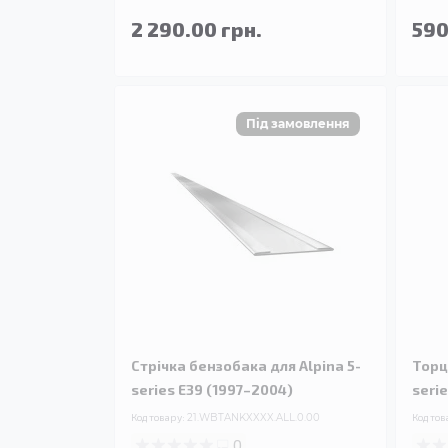
2 290.00 грн.
590
Стрічка бензобака для Alpina 5-
Торц
series E39 (1997–2004)
seri
Код товару:
21.WBTANKXXXX.ALL.0.00
Код тов
0