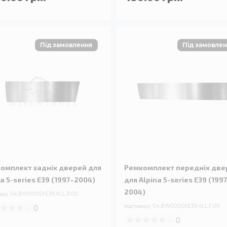
омплект задніх дверей для
Ремкомплект передніх две
na 5-series E39 (1997–2004)
для Alpina 5-series E39 (199
2004)
ару:
04.BW0005XE39.ALL.R.00
0
Код товару:
04.BW0005XE39.ALL.F.00
0