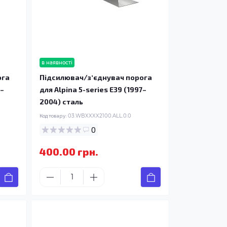
в наявності
ога
Підсилювач/зʼєднувач порога
7–
для Alpina 5-series E39 (1997–
2004) сталь
Код товару:
03.WBXXXX2100.ALL.0.0
0
400.00 грн.