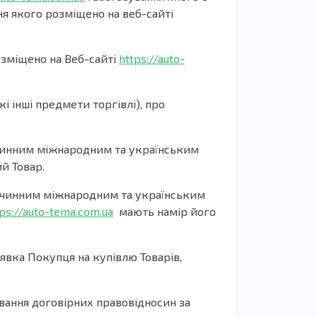
я якого розміщено на веб-сайті
озміщено на Веб-сайті
https://auto-
і інші предмети торгівлі), про
з чинним міжнародним та українським
й Товар.
 з чинним міжнародним та українським
ps://auto-tema.com.ua
мають намір його
явка Покупця на купівлю Товарів,
ання договірних правовідносин за