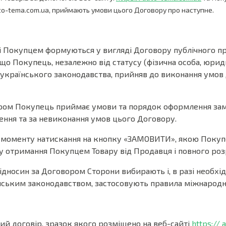
uto-tema.com.ua, приймають умови цього Договору про наступне.
 і Покупцем формуються у вигляді Договору публічного про
, що Покупець, незалежно від статусу (фізична особа, юри
українського законодавства, прийняв до виконання умов Д
ором Покупець приймає умови та порядок оформлення зам
ння та за невиконання умов цього Договору.
і з моменту натискання на кнопку «ЗАМОВИТИ», якою Покуп
ту отримання Покупцем Товару від Продавця і повного роз
ідносин за Договором Сторони вибирають і, в разі необхід
раїнським законодавством, застосовують правила міжнарод
ний договір, зразок якого розміщено на веб-сайті
https:// 