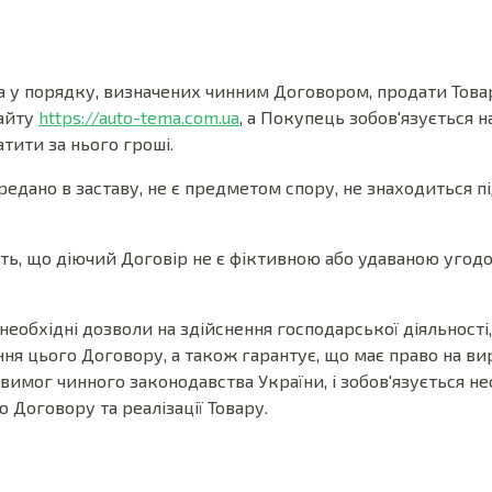
 та у порядку, визначених чинним Договором, продати Това
сайту
https://auto-tema.com.ua
, а Покупець зобов'язується н
тити за нього гроші.
редано в заставу, не є предметом спору, не знаходиться пі
ть, що діючий Договір не є фіктивною або удаваною угод
 необхідні дозволи на здійснення господарської діяльност
ня цього Договору, а також гарантує, що має право на ви
вимог чинного законодавства України, і зобов'язується не
 Договору та реалізації Товару.