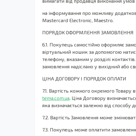
вимагати від продавця виконання умов
на інформування про можливу додаткову 
Mastercard Electronic, Maestro.
ПОРЯДОК ОФОРМЛЕННЯ ЗАМОВЛЕННЯ
6.1. Покупець самостійно оформляє замо
віртуальний кошик за допомогою натис
телефону, вказаним у розділі контактів
замовлення надіслано у вихідний або св
ЦІНА ДОГОВОРУ І ПОРЯДОК ОПЛАТИ
7.1. Вартість кожного окремого Товару 
tema.com.ua
. Ціна Договору визначаєтьс
яка визначається залежно від способу д
7.2. Вартість Замовлення може змінювати
7.3. Покупець може оплатити замовлен