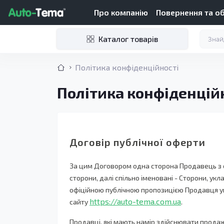
Про компанію
Повернення та о
Каталог товарів
Політика конфіденційності
Політика конфіденцій
Договір публічної оферти
За цим Договором одна сторона Продавець з од
сторони, далі спільно іменовані - Сторони, ук
офіційною публічною пропозицією Продавця укл
https://auto-tema.com.ua
сайту
.
Продавці, які мають намір здійснювати прода