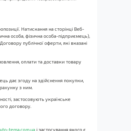
позиції. Натискання на сторінці Веб-
дична особа, фізична особа-підприємець),
оговору публічної оферти, які вказані
овлення, оплати та доставки товару
ець дає згоду на здійснення покупки,
рахунку з ним.
ності, застосовують українське
ного договору.
auto-tema.com.ua
і застосування якого є