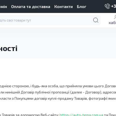
бмін
Оплата та доставка
Контакти
Блог
+3
каб
ності
нією стороною, і будь-яка особа, що прийняла умови цього Договор
лали нинішній Договір публічної пропозиції (далее - Договор), адре
асти з Покупцями договір куплі-продажу Товарів, фотографії яких 
ж Товарів за допомогою Веб-сайту:
https://auto-tema.com.ua
та Пок