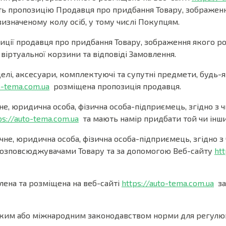
ить пропозицію Продавця про придбання Товару, зображенн
визначеному колу осіб, у тому числі Покупцям.
ції продавця про придбання Товару, зображення якого р
віртуальної корзини та відповіді Замовлення.
елі, аксесуари, комплектуючі та супутні предмети, будь-як
o-tema.com.ua
розміщена пропозиція продавця.
не, юридична особа, фізична особа-підприємець, згідно 
ps://auto-tema.com.ua
та мають намір придбати той чи інши
чне, юридична особа, фізична особа-підприємець, згідно
 розповсюджувачами Товару та за допомогою Веб-сайту
htt
ена та розміщена на веб-сайті
https://auto-tema.com.ua
за
ським або міжнародним законодавством норми для регулюв