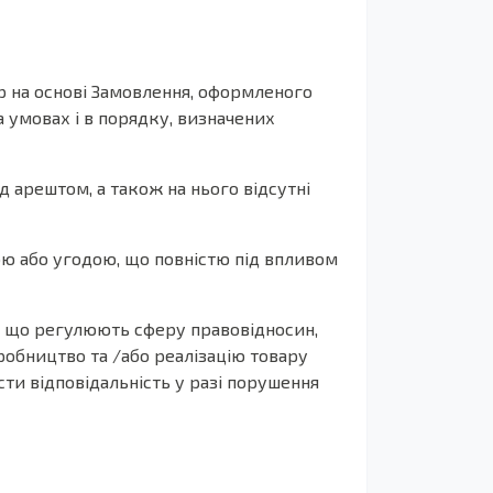
р на основі Замовлення, оформленого
а умовах і в порядку, визначених
д арештом, а також на нього відсутні
ою або угодою, що повністю під впливом
і, що регулюють сферу правовідносин,
робництво та /або реалізацію товару
сти відповідальність у разі порушення