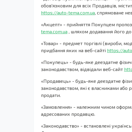
обов'язковим для всіх Продавців, міст
https://auto-tema.com.ua
, спрямоване не
«Акцепт» - прийняття Покупцем пропози
tema.com.ua
, шляхом додавання його до 
«Товар» - предмет торгівлі (вироби, мод
придбання яких на веб-сайті
https://aut
«Покупець» - будь-яке деездатне фізич
законодавством, відвідали веб-сайт
htt
«Продавець» - будь-яке деездатне фізи
законодавством, які є власниками або
продати.
«Замовлення» - належним чином оформл
адресованих продавцю.
«Законодавство» - встановлені україн