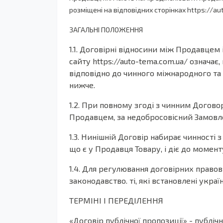
розміщені на відповідних сторінках https://a
ЗАГАЛЬНІ ПОЛОЖЕННЯ
1.1. Договірні відносини між Продавцем
сайту https://auto-tema.com.ua/ означає
відповідно до чинного міжнародного та 
нижче.
1.2. При повному згоді з чинним Догов
Продавцем, за недобросовісний Замовле
1.3. Нинішній Договір набирає чинност
що є у Продавця Товару, і діє до момен
1.4. Для регулювання договірних правов
законодавство. ті, які встановлені ук
ТЕРМІНІ І ПЕРЕДІЛЕННЯ
«Договір публічної пропозиції» - публіч