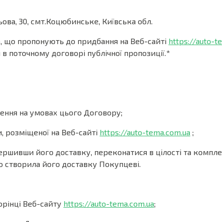
ова, 30, смт.Коцюбинське, Київська обл.
б, що пропонують до придбання на Веб-сайті
https://auto-t
 поточному договорі публічної пропозиції.*
ення на умовах цього Договору;
, розміщеної на Веб-сайті
https://auto-tema.com.ua
;
вершивши його доставку, переконатися в цілості та компл
о створила його доставку Покупцеві.
орінці Веб-сайту
https://auto-tema.com.ua
;