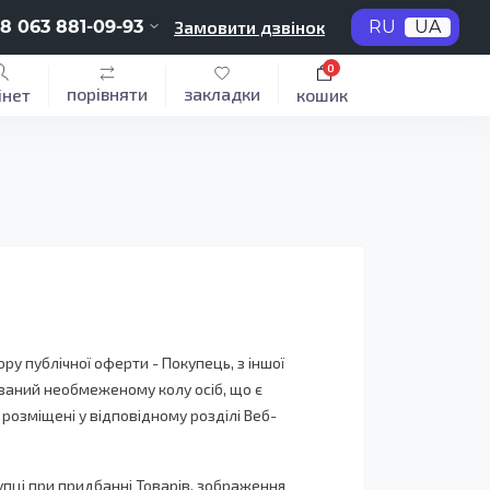
8 063 881-09-93
Замовити дзвінок
RU
UA
0
порівняти
закладки
інет
кошик
у публічної оферти - Покупець, з іншої
сований необмеженому колу осіб, що є
розміщені у відповідному розділі Веб-
упці при придбанні Товарів, зображення