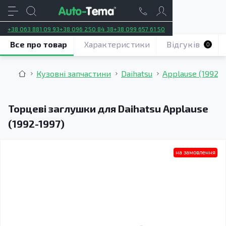
+38 063 881 09 93
+38 096 250 84 38
+38 099 657 61 50
Все про товар
Характеристики
Відгуків
0
Кузовні запчастини
Daihatsu
Applause (1992–1
Торцеві заглушки для Daihatsu Applause
(1992-1997)
на замовлення