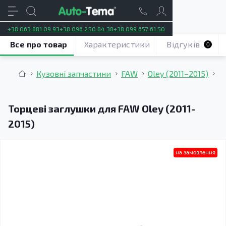
+38 063 881 09 93
+38 096 250 84 38
+38 099 657 61 50
Все про товар
Характеристики
Відгуків
0
Кузовні запчастини
FAW
Oley (2011–2015)
Т
Торцеві заглушки для FAW Oley (2011-
2015)
на замовлення