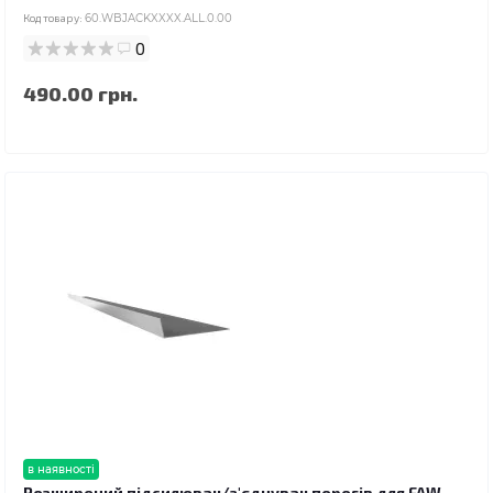
Код товару:
60.WBJACKXXXX.ALL.0.00
0
490.00 грн.
в наявності
Розширений підсилювач/з'єднувач порогів для FAW