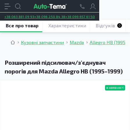
+38 063 881 09 93
+38 096 250 84 38
+38 099 657 61 50
Все про товар
Характеристики
Відгуків
0
Кузовні запчастини
Mazda
Allegro HB (1995–
Розширений підсилювач/з'єднувач
порогів для Mazda Allegro HB (1995–1999)
в наявності