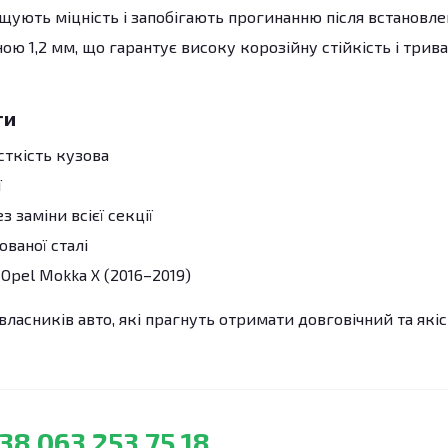
ують міцність і запобігають прогинанню після встановле
ю 1,2 мм, що гарантує високу корозійну стійкість і трив
ги
сткість кузова
ї
 заміни всієї секції
ованої сталі
Opel Mokka X (2016–2019)
власників авто, які прагнуть отримати довговічний та які
38 063 253 75 18