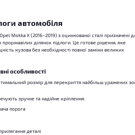
логи автомобіля
pel Mokka X (2016–2019) з оцинкованої сталі призначені д
роржавілих ділянок підлоги. Це готове рішення, яке
цність кузова без необхідності повної заміни великих
вні особливості
Оптимальний розмір для перекриття найбільш уражених зо
печують зручне та надійне кріплення:
вача порога
прилягання деталі