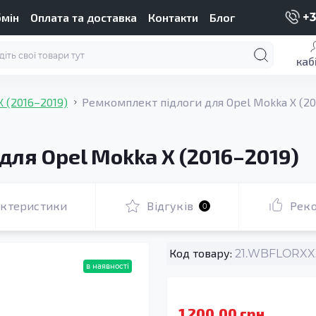
бмін
Оплата та доставка
Контакти
Блог
+3
каб
 (2016–2019)
Ремкомплект підлоги для Opel Mokka X (20
ля Opel Mokka X (2016–2019)
актеристики
Відгуків
Рек
0
Код товару:
21.WBFLORXXX
в наявності
1 200.00 грн.