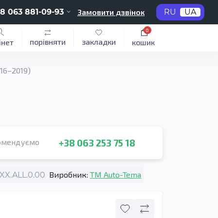
8 063 881-09-93
Замовити дзвінок
RU
UA
0
порівняти
закладки
інет
кошик
16–2019)
+38 063 253 75 18
омендуємо
Виробник:
TM Auto-Tema
X.ALL.0.00