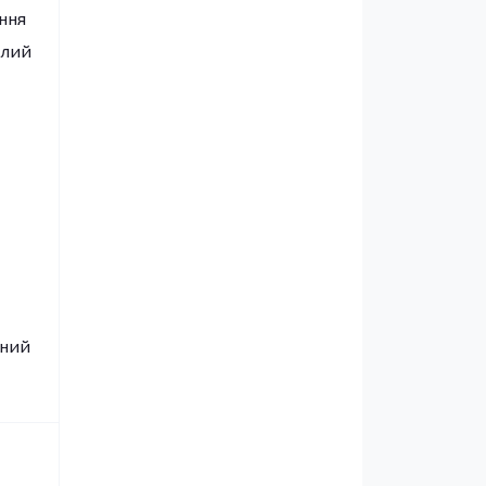
ння
алий
сний