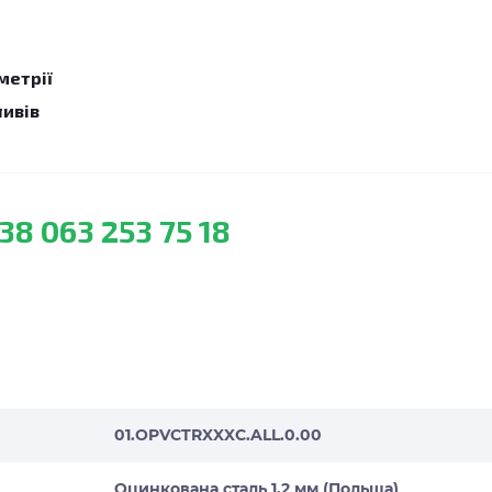
метрії
ливів
38 063 253 75 18
01.OPVCTRXXXC.ALL.0.00
Оцинкована сталь 1,2 мм (Польща)