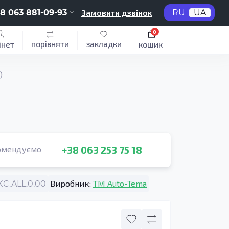
8 063 881-09-93
Замовити дзвінок
RU
UA
0
порівняти
закладки
інет
кошик
)
+38 063 253 75 18
омендуємо
Виробник:
TM Auto-Tema
C.ALL.0.00