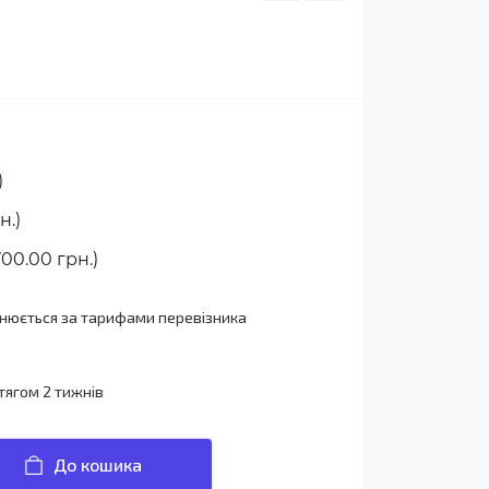
)
н.)
00.00 грн.)
йснюється за тарифами перевізника
тягом 2 тижнів
До кошика