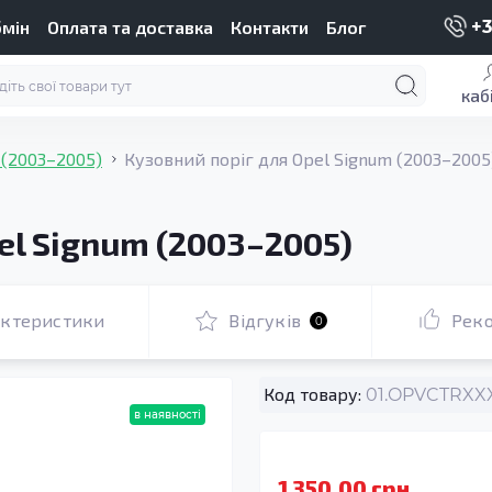
бмін
Оплата та доставка
Контакти
Блог
+3
каб
 (2003–2005)
Кузовний поріг для Opel Signum (2003–2005
el Signum (2003–2005)
актеристики
Відгуків
Рек
0
Код товару:
01.OPVCTRXXX
в наявності
1 350.00 грн.