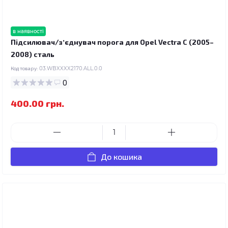
в наявності
Підсилювач/зʼєднувач порога для Opel Vectra C (2005–
2008) сталь
Код товару:
03.WBXXXX2170.ALL.0.0
0
400.00 грн.
До кошика