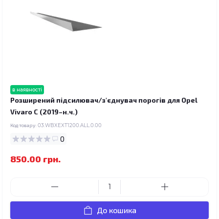
в наявності
Розширений підсилювач/з'єднувач порогів для Opel
Vivaro C (2019–н.ч.)
Код товару:
03.WBXEXT1200.ALL.0.00
0
850.00 грн.
До кошика