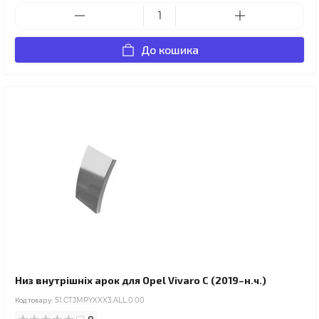
До кошика
Низ внутрішніх арок для Opel Vivaro C (2019–н.ч.)
Код товару:
51.CTJMPYXXX3.ALL.0.00