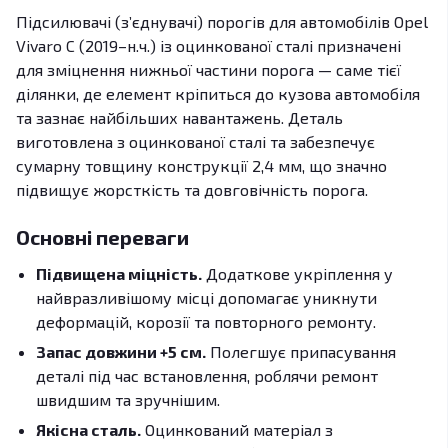
Підсилювачі (з’єднувачі) порогів для автомобілів Opel
Vivaro C (2019–н.ч.) із оцинкованої сталі призначені
для зміцнення нижньої частини порога — саме тієї
ділянки, де елемент кріпиться до кузова автомобіля
та зазнає найбільших навантажень. Деталь
виготовлена з оцинкованої сталі та забезпечує
сумарну товщину конструкції 2,4 мм, що значно
підвищує жорсткість та довговічність порога.
Основні переваги
Підвищена міцність.
Додаткове укріплення у
найвразливішому місці допомагає уникнути
деформацій, корозії та повторного ремонту.
Запас довжини +5 см.
Полегшує припасування
деталі під час встановлення, роблячи ремонт
швидшим та зручнішим.
Якісна сталь.
Оцинкований матеріал з