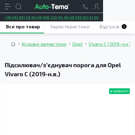
+38 063 881 09 93
+38 096 250 84 38
+38 099 657 61 50
Все про товар
Характеристики
Відгуків
0
Кузовні запчастини
Opel
Vivaro C (2019–н.ч.)
Підсилювач/зʼєднувач порога для Opel
Vivaro C (2019-н.в.)
в наявності