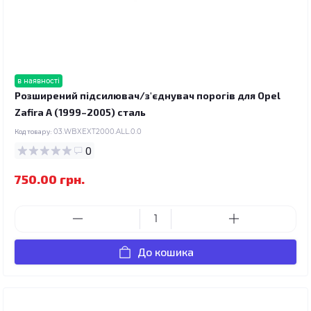
в наявності
Розширений підсилювач/з'єднувач порогів для Opel
Zafira A (1999–2005) сталь
Код товару:
03.WBXEXT2000.ALL.0.0
0
750.00 грн.
До кошика