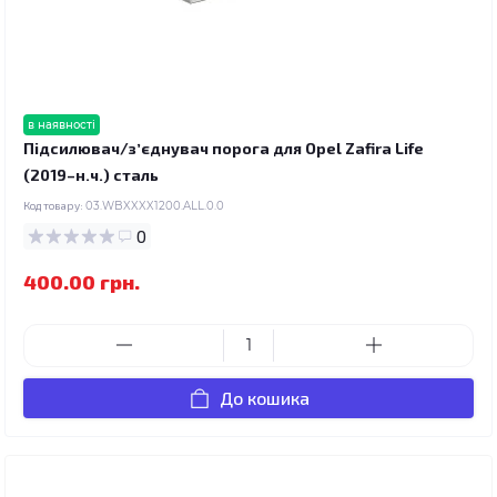
в наявності
Підсилювач/зʼєднувач порога для Opel Zafira Life
(2019–н.ч.) сталь
Код товару:
03.WBXXXX1200.ALL.0.0
0
400.00 грн.
До кошика