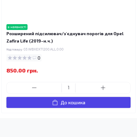
в наявності
Розширений підсилювач/з'єднувач порогів для Opel
Zafira Life (2019–н.ч.)
Код товару:
03.WBXEXT1200.ALL.0.00
0
850.00 грн.
До кошика