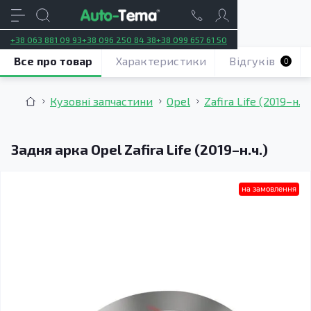
+38 063 881 09 93
+38 096 250 84 38
+38 099 657 61 50
Все про товар
Характеристики
Відгуків
0
Кузовні запчастини
Opel
Zafira Life (2019–н.ч.
Задня арка Opel Zafira Life (2019–н.ч.)
на замовлення