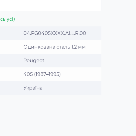
сь усі)
04.PG0405XXXX.ALL.R.00
Оцинкована сталь 1,2 мм
Peugeot
405 (1987–1995)
Україна