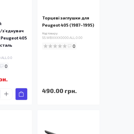
Торцеві заглушки для
й
Peugeot 405 (1987–1995)
/з'єднувач
Код товару:
 Peugeot 405
55.WBXXXX0000.ALL.0.00
 сталь
0
ALL.0.0
0
рн.
490.00 грн.