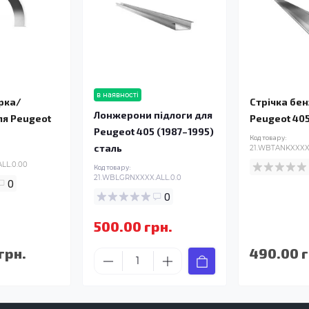
в наявності
рка/
Стрічка бе
Лонжерони підлоги для
ля Peugeot
Peugeot 405
Peugeot 405 (1987–1995)
Код товару:
сталь
21.WBTANKXXXX.
LL.0.00
Код товару:
21.WBLGRNXXXX.ALL.0.0
0
0
500.00 грн.
грн.
490.00 г