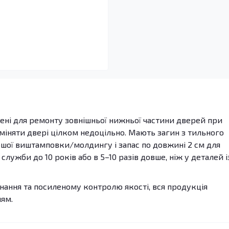
ні для ремонту зовнішньої нижньої частини дверей при
и міняти двері цілком недоцільно. Мають загин з тильного
ршої виштамповки/молдингу і запас по довжині 2 см для
лужби до 10 років або в 5–10 разів довше, ніж у деталей і
ання та посиленому контролю якості, вся продукція
лям.