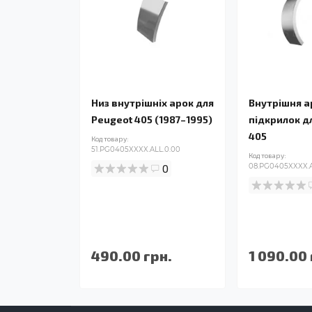
Низ внутрішніх арок для
Внутрішня а
Peugeot 405 (1987–1995)
підкрилок д
405
Код товару:
51.PG0405XXXX.ALL.0.00
Код товару:
0
08.PG0405XXXX.A
490.00 грн.
1 090.00 