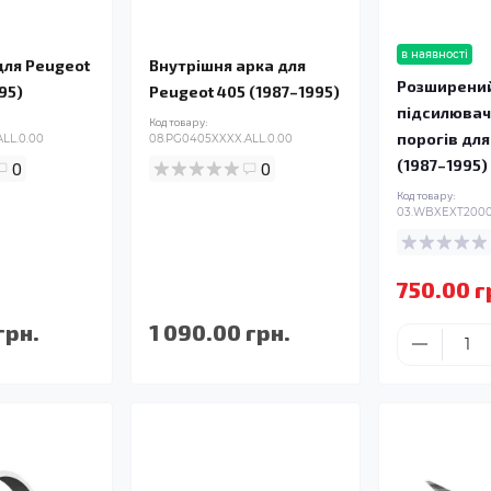
в наявності
для Peugeot
Внутрішня арка для
Розширени
95)
Peugeot 405 (1987–1995)
підсилювач
Код товару:
порогів для
LL.0.00
08.PG0405XXXX.ALL.0.00
(1987–1995)
0
0
Код товару:
03.WBXEXT2000.
750.00 г
грн.
1 090.00 грн.