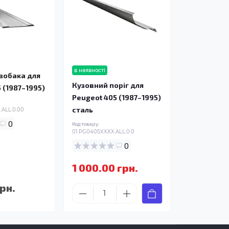
в наявності
нзобака для
Кузовний поріг для
 (1987–1995)
Peugeot 405 (1987–1995)
сталь
ALL.0.00
0
Код товару:
01.PG0405XXXX.ALL.0.0
0
1 000.00 грн.
рн.