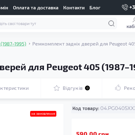
бмін
Оплата та доставка
Контакти
Блог
+3
каб
 (1987–1995)
Ремкомплект задніх дверей для Peugeot 405
ерей для Peugeot 405 (1987–1
актеристики
Відгуків
Рек
0
Код товару:
04.PG0405XXX
на замовлення
590.00 грн.