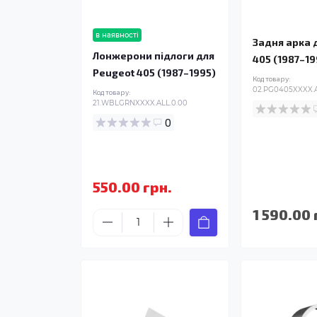
в наявності
Задня арка 
Лонжерони підлоги для
405 (1987–19
Peugeot 405 (1987–1995)
Код товару:
02.PG0405XXXX.A
Код товару:
21.WBLGRNXXXX.ALL.0.00
0
550.00 грн.
1 590.00 