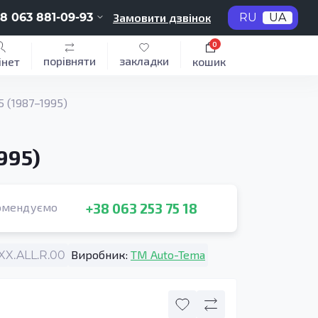
8 063 881-09-93
Замовити дзвінок
RU
UA
0
порівняти
закладки
інет
кошик
 (1987–1995)
995)
+38 063 253 75 18
омендуємо
Виробник:
TM Auto-Tema
X.ALL.R.00