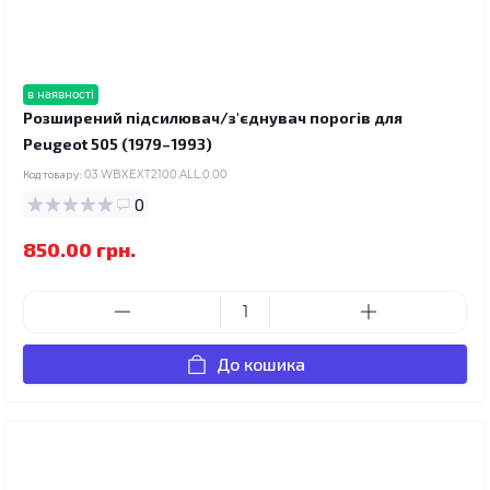
в наявності
Розширений підсилювач/з'єднувач порогів для
Peugeot 505 (1979–1993)
Код товару:
03.WBXEXT2100.ALL.0.00
0
850.00 грн.
До кошика