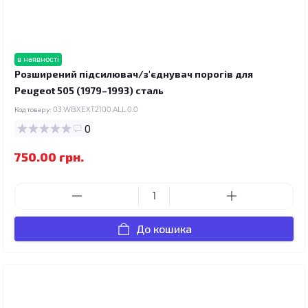
в наявності
Розширений підсилювач/з'єднувач порогів для
Peugeot 505 (1979–1993) сталь
Код товару:
03.WBXEXT2100.ALL.0.0
0
750.00 грн.
До кошика