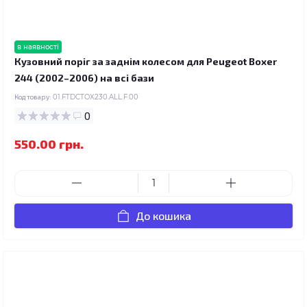
в наявності
Кузовний поріг за заднім колесом для Peugeot Boxer
244 (2002–2006) на всі бази
Код товару:
01.FTDCTOX230.ALL.F.00
0
550.00 грн.
До кошика