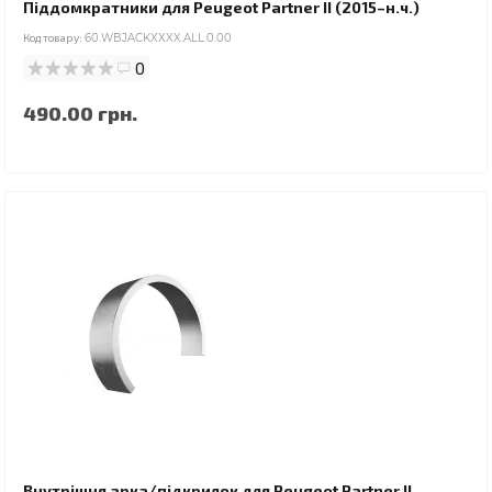
Піддомкратники для Peugeot Partner II (2015–н.ч.)
Код товару:
60.WBJACKXXXX.ALL.0.00
0
490.00 грн.
Внутрішня арка/підкрилок для Peugeot Partner II