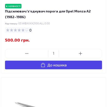
в наявності
Підсилювач/зʼєднувач порога для Opel Monza A2
(1982–1986)
Код товару:
03.WBXXXX2100.ALL.0.00
0
500.00 грн.
До кошика