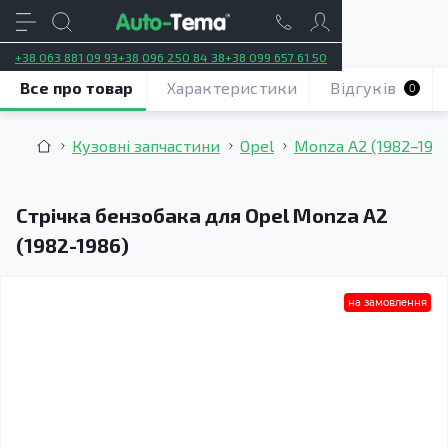
+38 063 881 09 93
+38 096 250 84 38
+38 099 657 61 50
Все про товар
Характеристики
Відгуків
0
Кузовні запчастини
Opel
Monza A2 (1982–198
Стрічка бензобака для Opel Monza A2
(1982-1986)
на замовлення