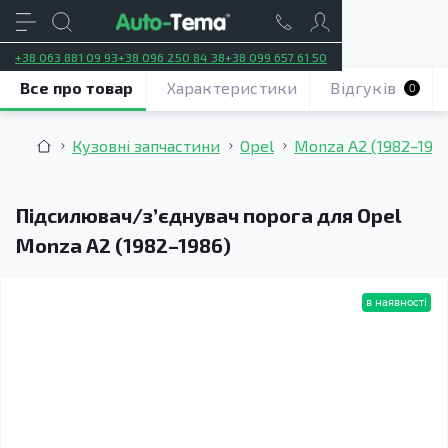
+38 063 881 09 93
+38 096 250 84 38
+38 099 657 61 50
Все про товар
Характеристики
Відгуків
0
Кузовні запчастини
Opel
Monza A2 (1982–198
Підсилювач/зʼєднувач порога для Opel
Monza A2 (1982–1986)
в наявності