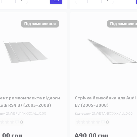
ент ремкомплекта підлоги
Стрічка бензобака для Audi
Audi RS4 B7 (2005–2008)
B7 (2005–2008)
ару:
21.WBFLRPXXXX.ALL.0.00
Код товару:
21.WBTANKXXXX.ALL.0.00
0
0
.00 грн.
490.00 грн.