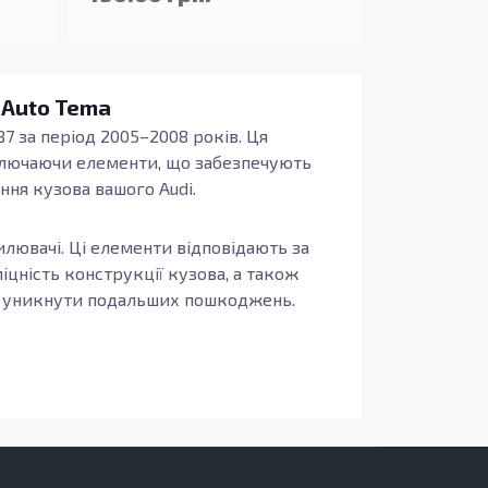
 Auto Tema
B7 за період 2005–2008 років. Ця
включаючи елементи, що забезпечують
ння кузова вашого Audi.
силювачі. Ці елементи відповідають за
іцність конструкції кузова, а також
щоб уникнути подальших пошкоджень.
цілісність конструкції автомобіля, адже
товлені з оцинкованої сталі, ці
їх ідеальним вибором для ремонту або
итрат на майбутнє.
 ДТП, а й для регулярного ремонту та