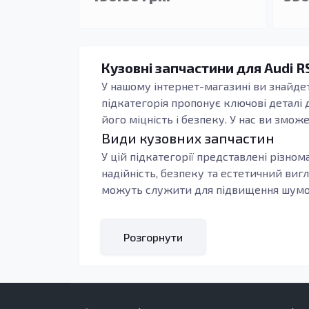
Кузовні запчастини для Audi R
У нашому інтернет-магазині ви знайд
підкатегорія пропонує ключові деталі
його міцність і безпеку. У нас ви змо
Види кузовних запчастин
У цій підкатегорії представлені різнома
надійність, безпеку та естетичний виг
можуть служити для підвищення шумоіз
Використання якісних кузовних запчаст
правильно підібрані деталі служать на
Розгорнути
елементи демонструють високу довговіч
заміни елементів кузова. Своєчасна з
Кому підходять ці запчастини
Кузовні запчастини Audi RS4 B7 (2005–