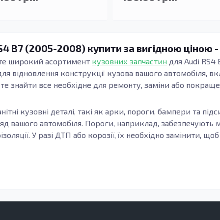
S4 B7 (2005-2008) купити за вигідною ціною -
ете широкий асортимент
кузовних запчастин
для Audi RS4 
 для відновлення конструкції кузова вашого автомобіля, 
жете знайти все необхідне для ремонту, заміни або покраще
нітні кузовні деталі, такі як арки, пороги, бампери та під
ляд вашого автомобіля. Пороги, наприклад, забезпечують м
оляції. У разі ДТП або корозії, їх необхідно замінити, 
ин має багато переваг. По-перше, це допомагає зберегти 
дійним захистом від умов навколишнього середовища. Виго
ність, захист від корозії та зносостійкість, що робить 
аміна також допомагає уникнути серйозніших поломок та в
2008) підходять не лише для відновлення автомобілів після