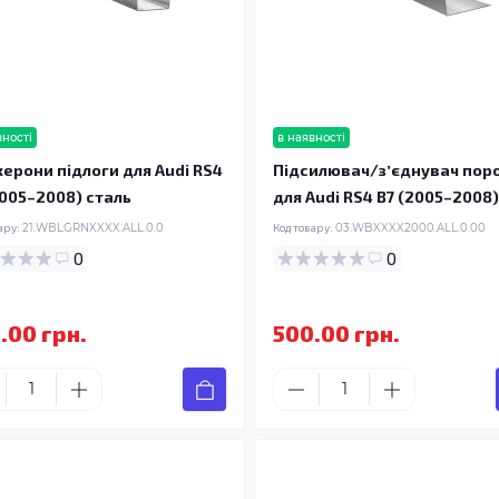
вності
в наявності
ерони підлоги для Audi RS4
Підсилювач/зʼєднувач пор
2005–2008) сталь
для Audi RS4 B7 (2005–2008)
ару:
21.WBLGRNXXXX.ALL.0.0
Код товару:
03.WBXXXX2000.ALL.0.00
0
0
.00 грн.
500.00 грн.