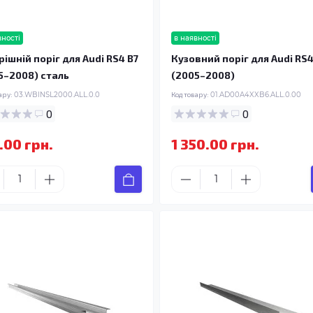
вності
в наявності
рішній поріг для Audi RS4 B7
Кузовний поріг для Audi RS4
5–2008) сталь
(2005–2008)
ару:
03.WBINSL2000.ALL.0.0
Код товару:
01.AD00A4XXB6.ALL.0.00
0
0
.00 грн.
1 350.00 грн.