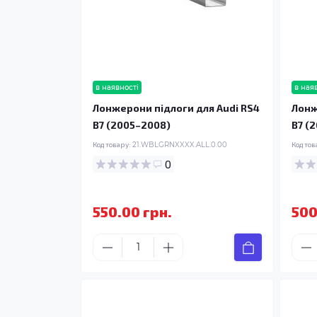
в наявності
в ная
Лонжерони підлоги для Audi RS4
Лонж
B7 (2005–2008)
B7 (
Код товару:
21.WBLGRNXXXX.ALL.0.00
Код тов
0
550.00 грн.
500