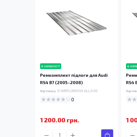
в наявності
в ная
Ремкомплект підлоги для Audi
Ремк
RS4 B7 (2005–2008)
RS4 
Код товару:
21.WBFLORXXXX.ALL.0.00
Код тов
0
1 200.00 грн.
1 0