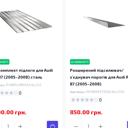
вності
в наявності
омплект підлоги для Audi
Розширений підсилювач/
B7 (2005–2008) сталь
з'єднувач порогів для Audi 
B7 (2005–2008)
ару:
21.WBFLORXXXX.ALL.0.0
0
Код товару:
03.WBXEXT2000.ALL.0.00
0
00.00 грн.
850.00 грн.