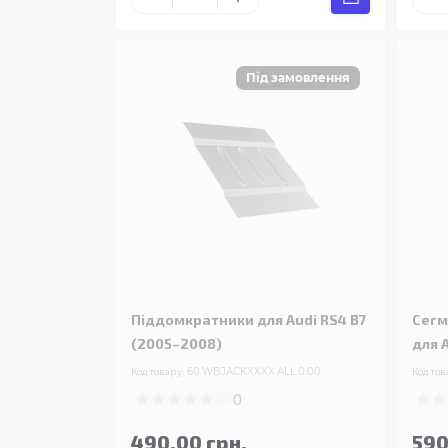
Піддомкратники для Audi RS4 B7
Сегм
(2005–2008)
для 
Код товару:
60.WBJACKXXXX.ALL.0.00
Код тов
0
490.00 грн.
590