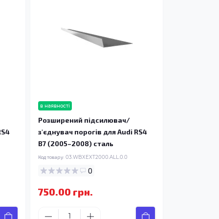
в наявності
Розширений підсилювач/
RS4
з'єднувач порогів для Audi RS4
B7 (2005–2008) сталь
Код товару:
03.WBXEXT2000.ALL.0.0
0
750.00 грн.