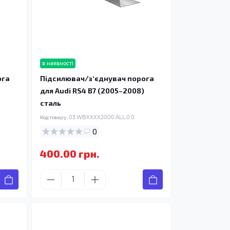
в наявності
ога
Підсилювач/зʼєднувач порога
для Audi RS4 B7 (2005–2008)
сталь
Код товару:
03.WBXXXX2000.ALL.0.0
0
400.00 грн.