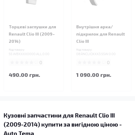
Торцеві заглушки для
Внутрішня арка/
Renault Clio III (2009–
підкрилок для Renault
2014)
Clio III
Код товару:
Код товару:
55.WBXXXX0000.ALL.0.00
08.RNCLIOXXX3.5SW.0.00
0
0
490.00 грн.
1 090.00 грн.
Кузовні запчастини для Renault Clio III
(2009-2014) купити за вигідною ціною -
Auto Tema