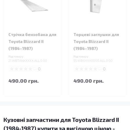
Стрічка бензобака для
Торцеві заглушки для
Toyota Blizzard II
Toyota Blizzard II
(1984–1987)
(1984–1987)
Код товару:
Код товару:
21.WBTANKXXXX.ALL.0.00
55.WBXXXX0000.ALL.0.00
0
0
490.00 грн.
490.00 грн.
Кузовні запчастини для Toyota Blizzard II
(1984-1987) купити за вигідною ціною -