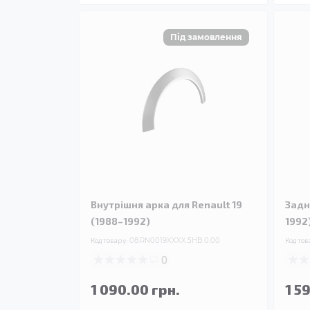
Внутрішня арка для Renault 19
Задн
(1988–1992)
1992
Код товару:
08.RN0019XXXX.5HB.0.00
Код тов
0
1 090.00 грн.
1 5