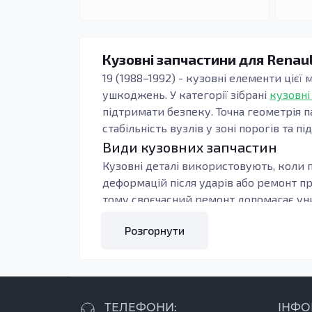
Кузовні запчастини для Renaul
19 (1988–1992) - кузовні елементи цієї
ушкоджень. У категорії зібрані
кузовні
підтримати безпеку. Точна геометрія п
стабільність вузлів у зоні порогів та пі
Види кузовних запчастин
Кузовні деталі використовують, коли п
деформацій після ударів або ремонт п
тому своєчасний ремонт допомагає уни
Під час підбору орієнтуються на тип к
Розгорнути
контури, тоді зменшується обсяг підг
навантаження: пороги, підсилювачі та 
Кому підходять ці запчастини
У ремонті добре себе показують вироби 
ТЕЛЕФОНИ:
ІНФО