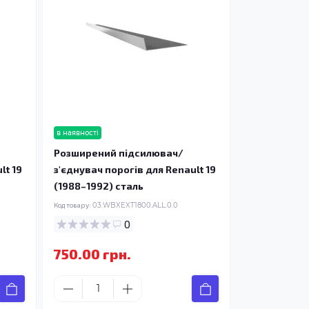
в наявності
Розширений підсилювач/
lt 19
з'єднувач порогів для Renault 19
(1988–1992) сталь
Код товару:
03.WBXEXT1800.ALL.0.0
0
750.00 грн.