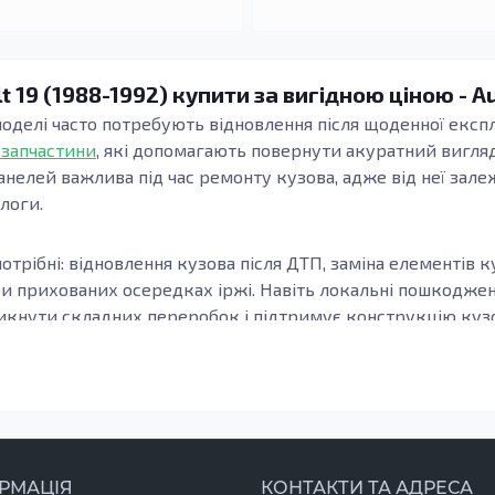
t 19 (1988-1992) купити за вигідною ціною - A
 моделі часто потребують відновлення після щоденної експл
 запчастини
, які допомагають повернути акуратний вигляд
анелей важлива під час ремонту кузова, адже від неї зале
длоги.
отрібні: відновлення кузова після ДТП, заміна елементів к
ри прихованих осередках іржі. Навіть локальні пошкодж
кнути складних переробок і підтримує конструкцію кузов
узова, модифікацію та місце встановлення елемента. Важл
онки, а зварні шви та стики формуються коректно. Це осо
елементи підлоги.
з оцинкованої сталі або холоднокатаної сталі: вони забез
РМАЦІЯ
КОНТАКТИ ТА АДРЕСА