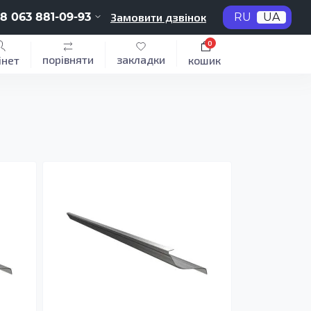
8 063 881-09-93
Замовити дзвінок
RU
UA
0
порівняти
закладки
інет
кошик