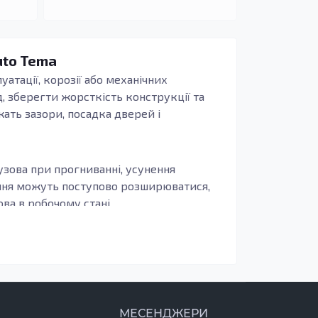
uto Tema
уатації, корозії або механічних
, зберегти жорсткість конструкції та
жать зазори, посадка дверей і
узова при прогниванні, усунення
ення можуть поступово розширюватися,
а в робочому стані.
иво, щоб деталь повторювала заводські
бливо актуально для зон, що сприймають
печують довговічність, захист від корозії
МЕСЕНДЖЕРИ