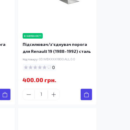
в наявності
ога
Підсилювач/зʼєднувач порога
для Renault 19 (1988–1992) сталь
Код товару:
03.WBXXXX1800.ALL.0.0
0
400.00 грн.