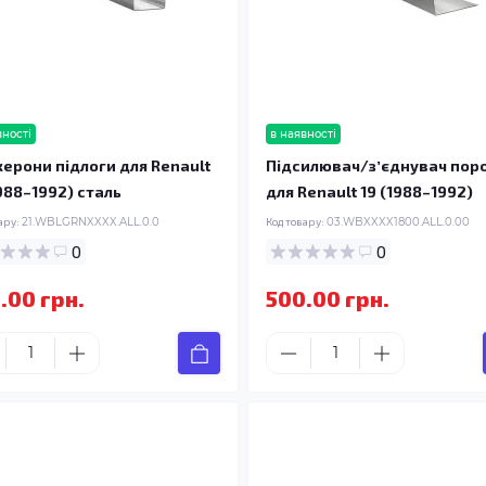
вності
в наявності
ерони підлоги для Renault
Підсилювач/зʼєднувач пор
1988–1992) сталь
для Renault 19 (1988–1992)
ару:
21.WBLGRNXXXX.ALL.0.0
Код товару:
03.WBXXXX1800.ALL.0.00
0
0
.00 грн.
500.00 грн.