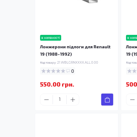
в наявності
в ная
Лонжерони підлоги для Renault
Лонж
19 (1988–1992)
19 (
Код товару:
21.WBLGRNXXXX.ALL.0.00
Код тов
0
550.00 грн.
500