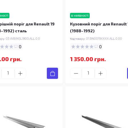
вності
в наявності
рішній поріг для Renault 19
Кузовний поріг для Renault 
8–1992) сталь
(1988–1992)
ару:
03.WBINSL1800.ALL.0.0
Код товару:
01.RN0019XXXX.ALL.0.00
0
0
.00 грн.
1 350.00 грн.