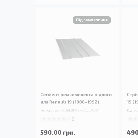
Сегмент ремкомплекта підлоги
Стрі
для Renault 19 (1988–1992)
19 (
Код товару:
21.WBFLRPXXXX.ALL.0.00
Код тов
0
590.00 грн.
490