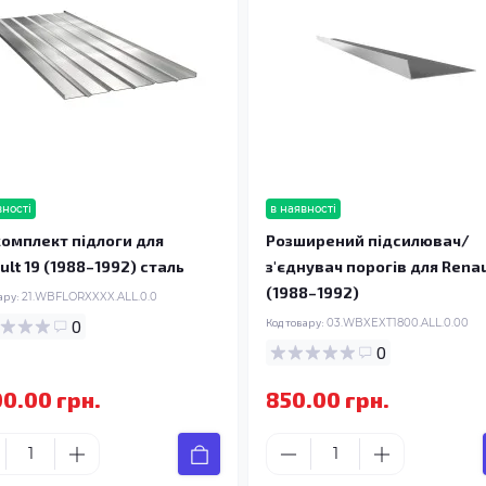
вності
в наявності
омплект підлоги для
Розширений підсилювач/
ult 19 (1988–1992) сталь
з'єднувач порогів для Renau
(1988–1992)
ару:
21.WBFLORXXXX.ALL.0.0
0
Код товару:
03.WBXEXT1800.ALL.0.00
0
00.00 грн.
850.00 грн.