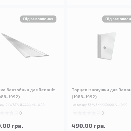
чка бензобака для Renault
Торцеві заглушки для Renaul
1988–1992)
(1988–1992)
ару:
21.WBTANKXXXX.ALL.0.00
Код товару:
55.WBXXXX0000.ALL.0.00
0
0
.00 грн.
490.00 грн.