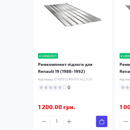
в наявності
в ная
Ремкомплект підлоги для
Ремк
Renault 19 (1988–1992)
Rena
Код товару:
21.WBFLORXXXX.ALL.0.00
Код тов
0
1 200.00 грн.
1 0