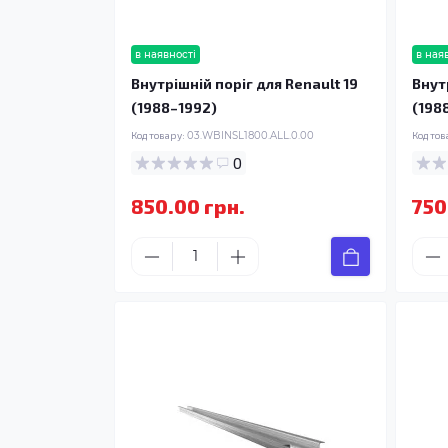
в наявності
в ная
Внутрішній поріг для Renault 19
Внут
(1988–1992)
(198
Код товару:
03.WBINSL1800.ALL.0.00
Код тов
0
850.00 грн.
750