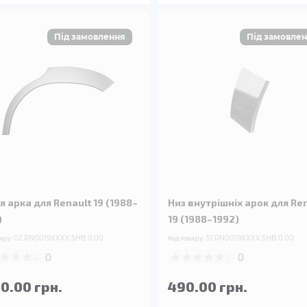
я арка для Renault 19 (1988–
Низ внутрішніх арок для Re
)
19 (1988–1992)
ару:
02.RN0019XXXX.5HB.0.00
Код товару:
51.RN0019XXXX.5HB.0.00
0
0
90.00 грн.
490.00 грн.