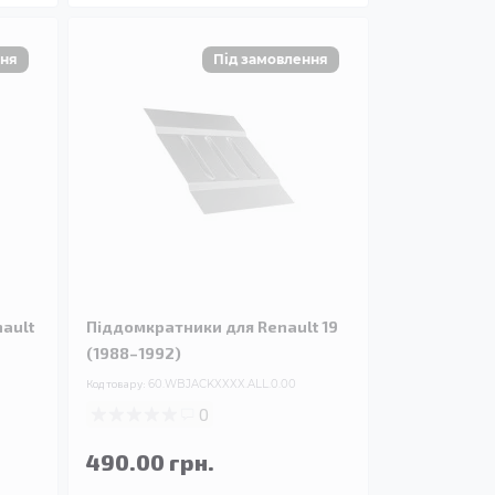
nault
Піддомкратники для Renault 19
(1988–1992)
Код товару:
60.WBJACKXXXX.ALL.0.00
0
490.00 грн.