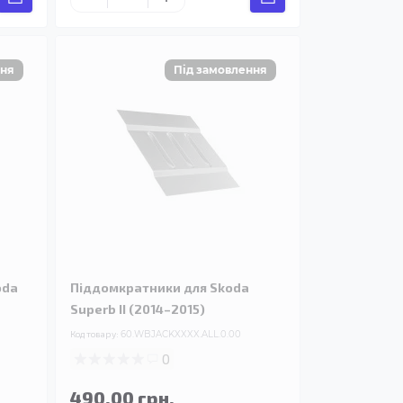
oda
Піддомкратники для Skoda
Superb II (2014–2015)
Код товару:
60.WBJACKXXXX.ALL.0.00
0
490.00 грн.