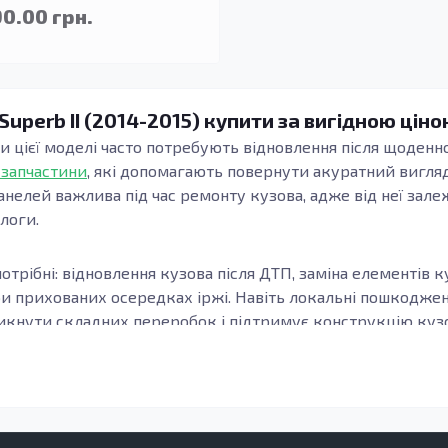
90.00 грн.
Superb II (2014-2015) купити за вигідною ціно
ти цієї моделі часто потребують відновлення після щоденно
 запчастини
, які допомагають повернути акуратний вигляд
анелей важлива під час ремонту кузова, адже від неї зале
длоги.
отрібні: відновлення кузова після ДТП, заміна елементів к
ри прихованих осередках іржі. Навіть локальні пошкодж
кнути складних переробок і підтримує конструкцію кузов
узова, модифікацію та місце встановлення елемента. Важл
онки, а зварні шви та стики формуються коректно. Це осо
елементи підлоги.