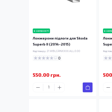
в наявності
в ная
Лонжерони підлоги для Skoda
Лонж
Superb II (2014–2015)
Super
Код товару:
21.WBLGRNXXXX.ALL.0.00
Код тов
0
550.00 грн.
500