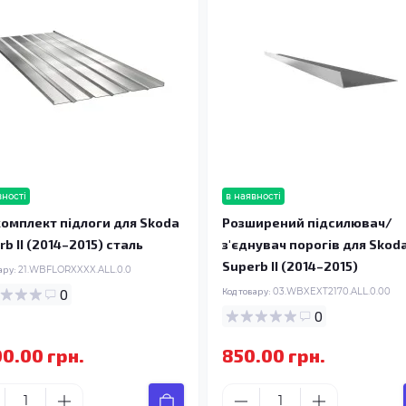
вності
в наявності
омплект підлоги для Skoda
Розширений підсилювач/
b II (2014–2015) сталь
з'єднувач порогів для Skod
Superb II (2014–2015)
ару:
21.WBFLORXXXX.ALL.0.0
0
Код товару:
03.WBXEXT2170.ALL.0.00
0
00.00 грн.
850.00 грн.