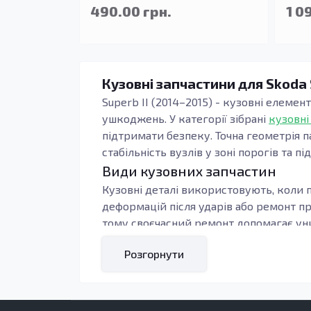
490.00 грн.
1 0
Кузовні запчастини для Skoda 
Superb II (2014–2015) - кузовні елемен
ушкоджень. У категорії зібрані
кузовні
підтримати безпеку. Точна геометрія п
стабільність вузлів у зоні порогів та пі
Види кузовних запчастин
Кузовні деталі використовують, коли п
деформацій після ударів або ремонт п
тому своєчасний ремонт допомагає уни
Під час підбору орієнтуються на тип к
Розгорнути
контури, тоді зменшується обсяг підг
навантаження: пороги, підсилювачі та 
Кому підходять ці запчастини