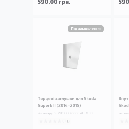
590.00 грн.
590
Торцеві заглушки для Skoda
Внут
Superb II (2014–2015)
Skod
Код товару:
55.WBXXXX0000.ALL.0.00
Код тов
0