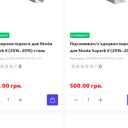
вності
в наявності
ерони підлоги для Skoda
Підсилювач/зʼєднувач пор
b II (2014–2015) сталь
для Skoda Superb II (2014–2
ару:
21.WBLGRNXXXX.ALL.0.0
Код товару:
03.WBXXXX2170.ALL.0.00
0
0
.00 грн.
500.00 грн.