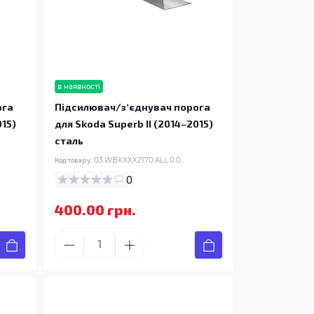
в наявності
ога
Підсилювач/зʼєднувач порога
015)
для Skoda Superb II (2014–2015)
сталь
Код товару:
03.WBXXXX2170.ALL.0.0
0
400.00 грн.