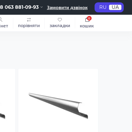
8 063 881-09-93
Замовити дзвінок
RU
UA
0
порівняти
закладки
інет
кошик