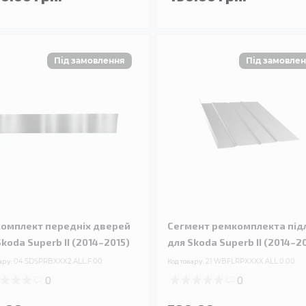
омплект передніх дверей
Сегмент ремкомплекта під
Skoda Superb II (2014–2015)
для Skoda Superb II (2014–2
ару:
04.SDSPRBXXX2.ALL.F.00
Код товару:
21.WBFLRPXXXX.ALL.0.00
0
0