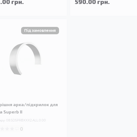
.00 грн.
590.00 грн.
рішня арка/підкрилок для
a Superb II
ару:
08.SDSPRBXXX2.ALL.0.00
0