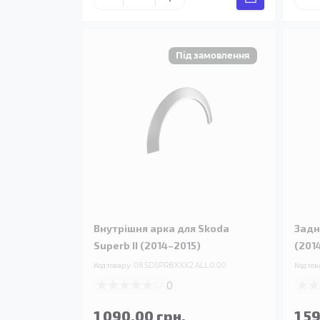
Внутрішня арка для Skoda
Задн
Superb II (2014–2015)
(201
Код товару:
08.SDSPRBXXX2.ALL.0.00
Код тов
0
1 090.00 грн.
1 5