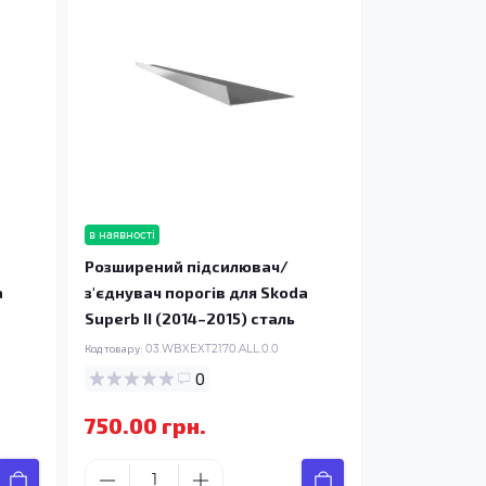
в наявності
Розширений підсилювач/
a
з'єднувач порогів для Skoda
Superb II (2014–2015) сталь
Код товару:
03.WBXEXT2170.ALL.0.0
0
750.00 грн.