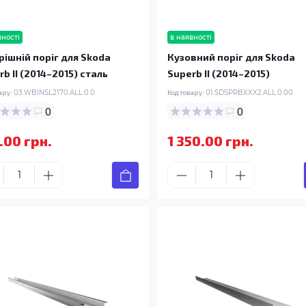
вності
в наявності
рішній поріг для Skoda
Кузовний поріг для Skoda
b II (2014–2015) сталь
Superb II (2014–2015)
ару:
03.WBINSL2170.ALL.0.0
Код товару:
01.SDSPRBXXX2.ALL.0.00
0
0
.00 грн.
1 350.00 грн.