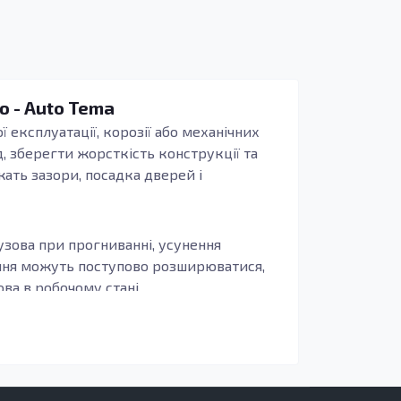
ю - Auto Tema
ї експлуатації, корозії або механічних
, зберегти жорсткість конструкції та
жать зазори, посадка дверей і
узова при прогниванні, усунення
ення можуть поступово розширюватися,
а в робочому стані.
иво, щоб деталь повторювала заводські
бливо актуально для зон, що сприймають