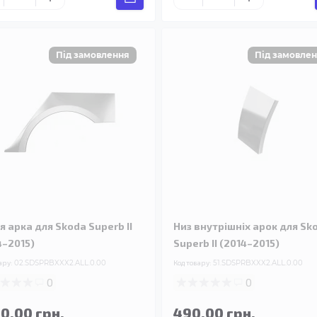
я арка для Skoda Superb II
Низ внутрішніх арок для Sk
4–2015)
Superb II (2014–2015)
ару:
02.SDSPRBXXX2.ALL.0.00
Код товару:
51.SDSPRBXXX2.ALL.0.00
0
0
90.00 грн.
490.00 грн.