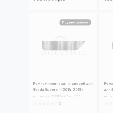
Ремкомплект задніх дверей для
Ремк
Skoda Superb II (2014–2015)
для 
Код товару:
04.SDSPRBXXX2.ALL.R.00
Код тов
0