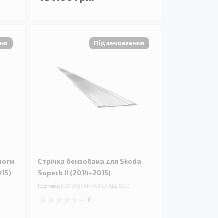
логи
Стрічка бензобака для Skoda
015)
Superb II (2014–2015)
Код товару:
21.WBTANKXXXX.ALL.0.00
0