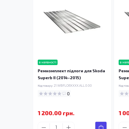
в наявності
в ная
Ремкомплект підлоги для Skoda
Ремк
Superb II (2014–2015)
Super
Код товару:
21.WBFLORXXXX.ALL.0.00
Код тов
0
1 200.00 грн.
1 0