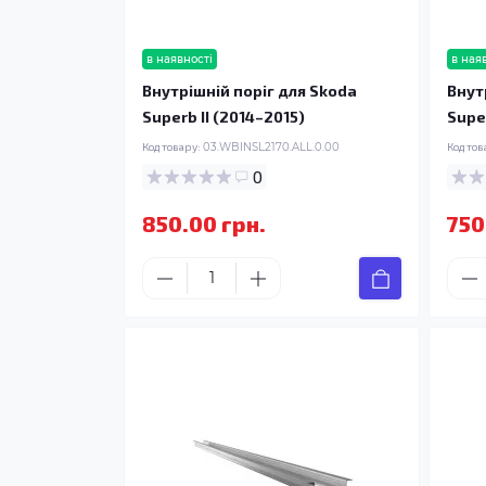
в наявності
в ная
Внутрішній поріг для Skoda
Внут
Superb II (2014–2015)
Super
Код товару:
03.WBINSL2170.ALL.0.00
Код тов
0
850.00 грн.
750