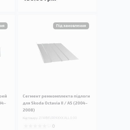
рей
Сегмент ремкомплекта підлоги
04–
для Skoda Octavia II / A5 (2004–
2008)
Код товару:
21.WBFLRPXXXX.ALL.0.00
0