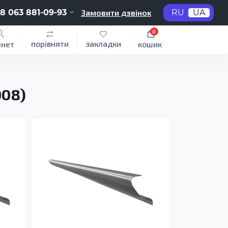
8 063 881-09-93
Замовити дзвінок
RU
UA
0
порівняти
закладки
інет
кошик
008)