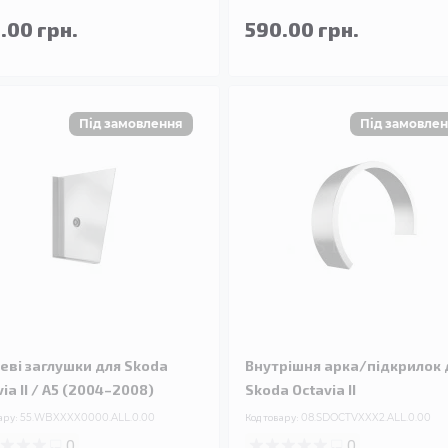
.00 грн.
590.00 грн.
еві заглушки для Skoda
Внутрішня арка/підкрилок 
ia II / A5 (2004–2008)
Skoda Octavia II
ару:
55.WBXXXX0000.ALL.0.00
Код товару:
08.SDOCTVXXX2.ALL.0.00
0
0