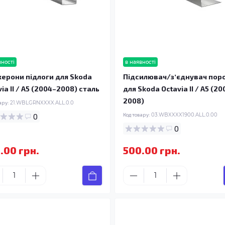
вності
в наявності
ерони підлоги для Skoda
Підсилювач/зʼєднувач пор
ia II / A5 (2004–2008) сталь
для Skoda Octavia II / A5 (20
2008)
ару:
21.WBLGRNXXXX.ALL.0.0
0
Код товару:
03.WBXXXX1900.ALL.0.00
0
.00 грн.
500.00 грн.