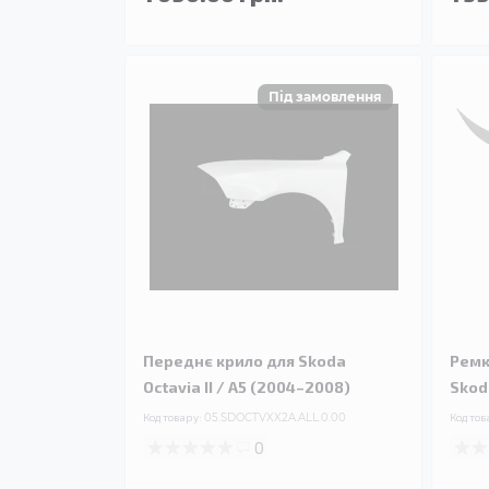
Переднє крило для Skoda
Ремк
Octavia II / A5 (2004–2008)
Skoda
Код товару:
05.SDOCTVXX2A.ALL.0.00
Код тов
0