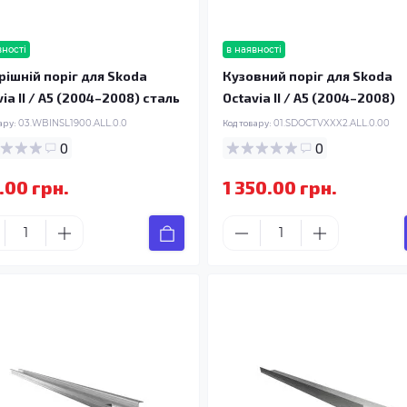
вності
в наявності
рішній поріг для Skoda
Кузовний поріг для Skoda
ia II / A5 (2004–2008) сталь
Octavia II / A5 (2004–2008)
ару:
03.WBINSL1900.ALL.0.0
Код товару:
01.SDOCTVXXX2.ALL.0.00
0
0
.00 грн.
1 350.00 грн.