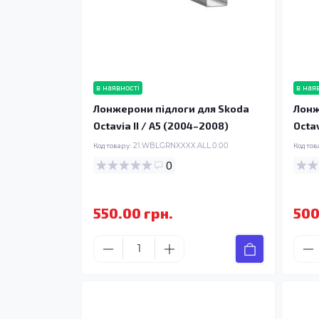
в наявності
в ная
Лонжерони підлоги для Skoda
Лонж
Octavia II / A5 (2004–2008)
Octav
Код товару:
21.WBLGRNXXXX.ALL.0.00
Код тов
0
550.00 грн.
500