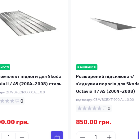
вності
в наявності
омплект підлоги для Skoda
Розширений підсилювач/
ia II / A5 (2004–2008) сталь
з'єднувач порогів для Skod
Octavia II / A5 (2004–2008)
ару:
21.WBFLORXXXX.ALL.0.0
0
Код товару:
03.WBXEXT1900.ALL.0.00
0
00.00 грн.
850.00 грн.