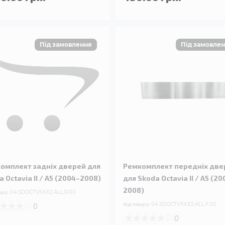
омплект задніх дверей для
Ремкомплект передніх две
 Octavia II / A5 (2004–2008)
для Skoda Octavia II / A5 (20
2008)
ару:
04.SDOCTVXXX2.ALL.R.00
0
Код товару:
04.SDOCTVXXX2.ALL.F.00
0