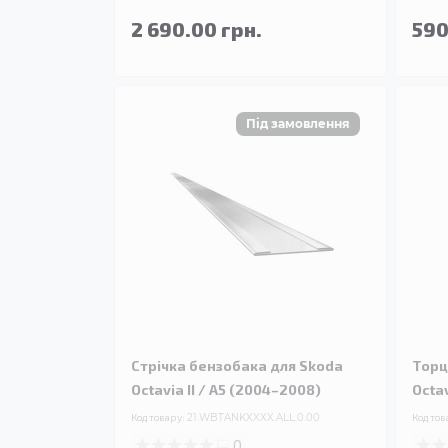
2 690.00 грн.
590
Стрічка бензобака для Skoda
Торц
Octavia II / A5 (2004–2008)
Octav
Код товару:
21.WBTANKXXXX.ALL.0.00
Код тов
0