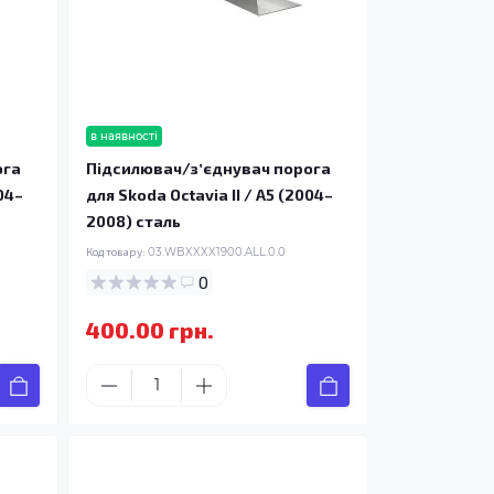
в наявності
ога
Підсилювач/зʼєднувач порога
04–
для Skoda Octavia II / A5 (2004–
2008) сталь
Код товару:
03.WBXXXX1900.ALL.0.0
0
400.00 грн.