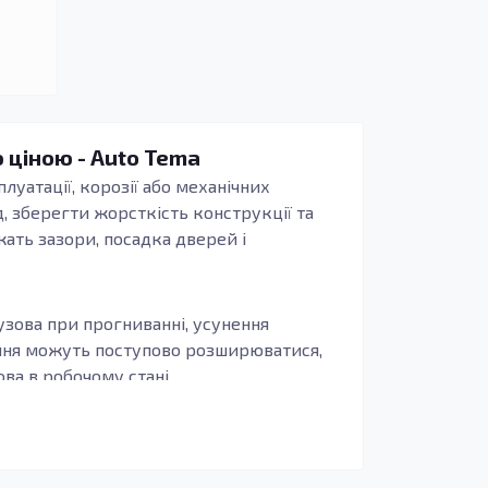
ю ціною - Auto Tema
луатації, корозії або механічних
, зберегти жорсткість конструкції та
жать зазори, посадка дверей і
узова при прогниванні, усунення
ення можуть поступово розширюватися,
а в робочому стані.
иво, щоб деталь повторювала заводські
бливо актуально для зон, що сприймають