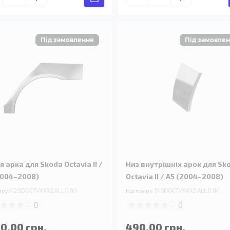
 арка для Skoda Octavia II /
Низ внутрішніх арок для Sk
2004–2008)
Octavia II / A5 (2004–2008)
ару:
02.SDOCTVXXX2.ALL.0.00
Код товару:
51.SDOCTVXXX2.ALL.0.00
0
0
90.00 грн.
490.00 грн.