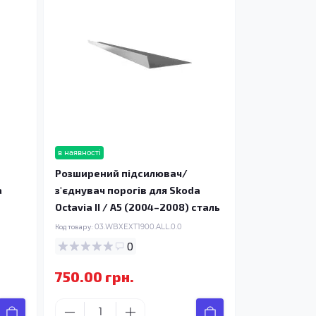
в наявності
Розширений підсилювач/
a
з'єднувач порогів для Skoda
Octavia II / A5 (2004–2008) сталь
Код товару:
03.WBXEXT1900.ALL.0.0
0
750.00 грн.