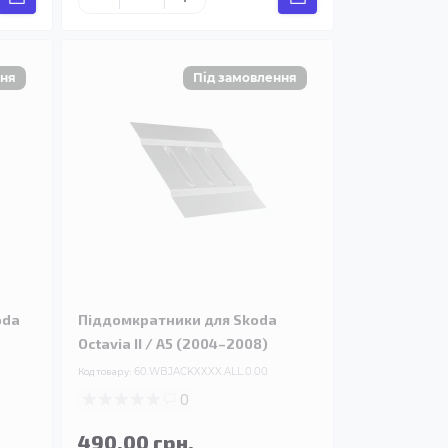
oda
Піддомкратники для Skoda
Octavia II / A5 (2004–2008)
Код товару:
60.WBJACKXXXX.ALL.0.00
0
490.00 грн.