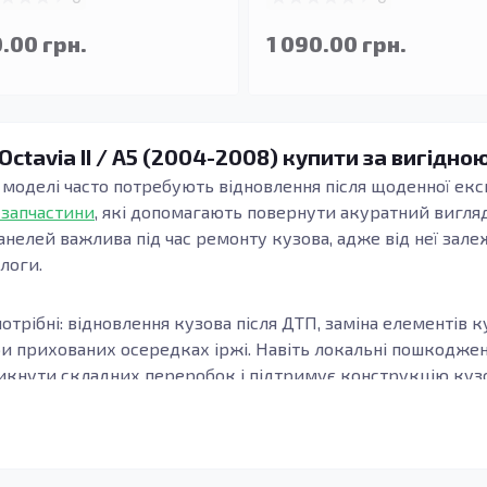
.00 грн.
1 090.00 грн.
ctavia II / A5 (2004-2008) купити за вигідно
 моделі часто потребують відновлення після щоденної експ
 запчастини
, які допомагають повернути акуратний вигляд
анелей важлива під час ремонту кузова, адже від неї зале
длоги.
отрібні: відновлення кузова після ДТП, заміна елементів к
ри прихованих осередках іржі. Навіть локальні пошкодж
кнути складних переробок і підтримує конструкцію кузов
узова, модифікацію та місце встановлення елемента. Важл
онки, а зварні шви та стики формуються коректно. Це осо
елементи підлоги.