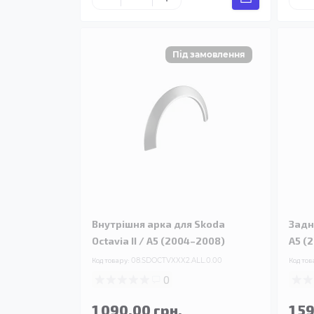
Внутрішня арка для Skoda
Задня
Octavia II / A5 (2004–2008)
A5 (
Код товару:
08.SDOCTVXXX2.ALL.0.00
Код тов
0
1 090.00 грн.
1 5