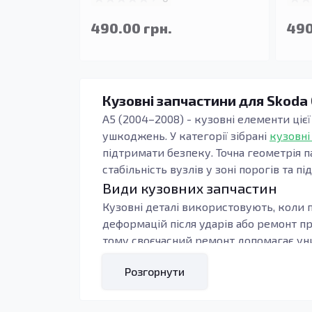
490.00 грн.
490
Кузовні запчастини для Skoda O
A5 (2004–2008) - кузовні елементи цієї
ушкоджень. У категорії зібрані
кузовні
підтримати безпеку. Точна геометрія п
стабільність вузлів у зоні порогів та пі
Види кузовних запчастин
Кузовні деталі використовують, коли п
деформацій після ударів або ремонт п
тому своєчасний ремонт допомагає уни
Під час підбору орієнтуються на тип к
Розгорнути
контури, тоді зменшується обсяг підг
навантаження: пороги, підсилювачі та 