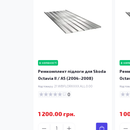
в наявності
в ная
Ремкомплект підлоги для Skoda
Ремк
Octavia II / A5 (2004–2008)
Octav
Код товару:
21.WBFLORXXXX.ALL.0.00
Код тов
0
1 200.00 грн.
1 0