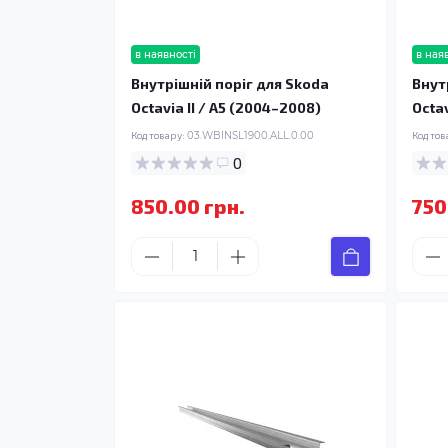
в наявності
в ная
Внутрішній поріг для Skoda
Внут
Octavia II / A5 (2004–2008)
Octav
Код товару:
03.WBINSL1900.ALL.0.00
Код тов
0
850.00 грн.
750