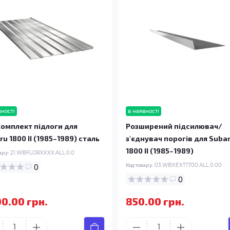
вності
в наявності
омплект підлоги для
Розширений підсилювач/
u 1800 II (1985–1989) сталь
з'єднувач порогів для Suba
1800 II (1985–1989)
ару:
21.WBFLORXXXX.ALL.0.0
0
Код товару:
03.WBXEXT1700.ALL.0.00
0
00.00 грн.
850.00 грн.