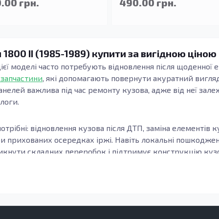
.00 грн.
490.00 грн.
1800 II (1985-1989) купити за вигідною ціною
 цієї моделі часто потребують відновлення після щоденної е
 запчастини
, які допомагають повернути акуратний вигляд
анелей важлива під час ремонту кузова, адже від неї зале
длоги.
отрібні: відновлення кузова після ДТП, заміна елементів к
ри прихованих осередках іржі. Навіть локальні пошкодж
кнути складних переробок і підтримує конструкцію кузов
узова, модифікацію та місце встановлення елемента. Важл
онки, а зварні шви та стики формуються коректно. Це осо
елементи підлоги.