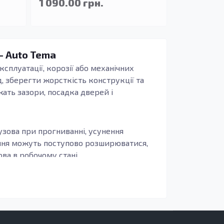
1 090.00 грн.
 - Auto Tema
ксплуатації, корозії або механічних
, зберегти жорсткість конструкції та
жать зазори, посадка дверей і
узова при прогниванні, усунення
ення можуть поступово розширюватися,
а в робочому стані.
иво, щоб деталь повторювала заводські
бливо актуально для зон, що сприймають