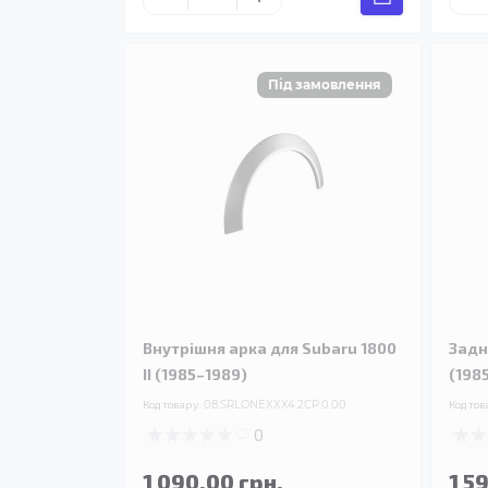
Внутрішня арка для Subaru 1800
Задн
II (1985–1989)
(198
Код товару:
08.SRLONEXXX4.2CP.0.00
Код тов
0
1 090.00 грн.
1 5