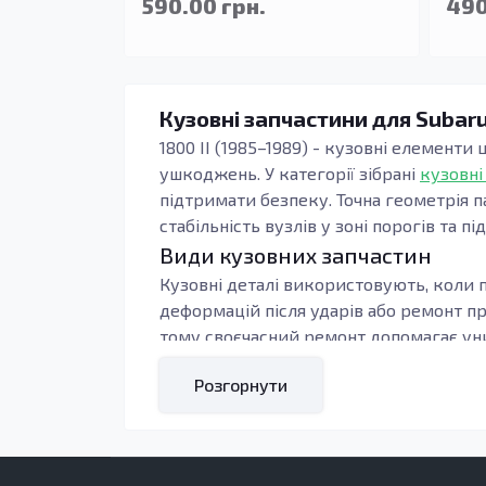
590.00 грн.
490
Кузовні запчастини для Subaru 
1800 II (1985–1989) - кузовні елементи
ушкоджень. У категорії зібрані
кузовні
підтримати безпеку. Точна геометрія п
стабільність вузлів у зоні порогів та пі
Види кузовних запчастин
Кузовні деталі використовують, коли п
деформацій після ударів або ремонт п
тому своєчасний ремонт допомагає уни
Під час підбору орієнтуються на тип к
Розгорнути
контури, тоді зменшується обсяг підг
навантаження: пороги, підсилювачі та 
Кому підходять ці запчастини