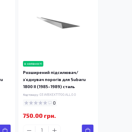
в наявності
Розширений підсилювач/
ru
з'єднувач порогів для Subaru
1800 II (1985–1989) сталь
Код товару:
03.WBXEXT1700.ALL.0.0
0
750.00 грн.