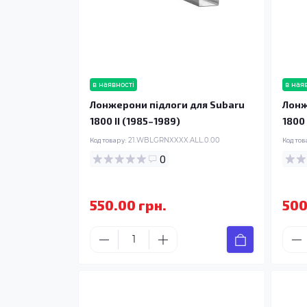
в наявності
в ная
Лонжерони підлоги для Subaru
Лонж
1800 II (1985–1989)
1800 
Код товару:
21.WBLGRNXXXX.ALL.0.00
Код тов
0
550.00 грн.
500