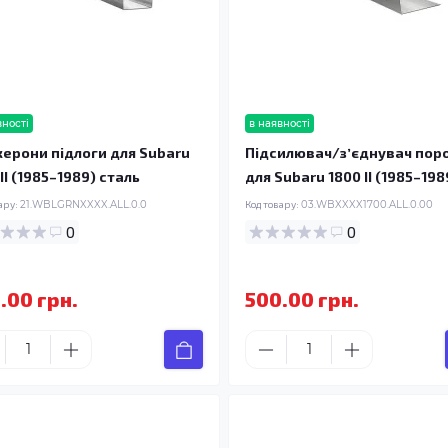
вності
в наявності
ерони підлоги для Subaru
Підсилювач/зʼєднувач пор
II (1985–1989) сталь
для Subaru 1800 II (1985–198
ару:
21.WBLGRNXXXX.ALL.0.0
Код товару:
03.WBXXXX1700.ALL.0.00
0
0
.00 грн.
500.00 грн.