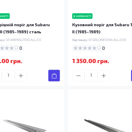
вності
в наявності
рішній поріг для Subaru
Кузовний поріг для Subaru 
II (1985–1989) сталь
II (1985–1989)
ару:
03.WBINSL1700.ALL.0.0
Код товару:
01.SRLONEXXX4.ALL.0.00
0
0
.00 грн.
1 350.00 грн.