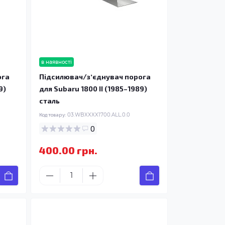
в наявності
ога
Підсилювач/зʼєднувач порога
9)
для Subaru 1800 II (1985–1989)
сталь
Код товару:
03.WBXXXX1700.ALL.0.0
0
400.00 грн.