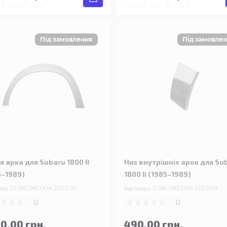
я арка для Subaru 1800 II
Низ внутрішніх арок для Su
5–1989)
1800 II (1985–1989)
ару:
02.SRLONEXXX4.2CP.0.00
Код товару:
51.SRLONEXXX4.2CP.0.00
0
0
90.00 грн.
490.00 грн.