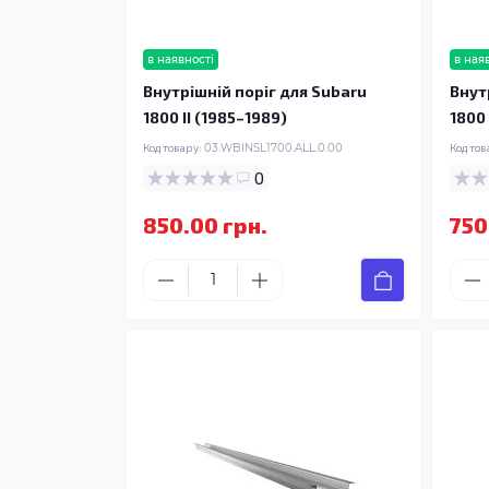
в наявності
в ная
Внутрішній поріг для Subaru
Внут
1800 II (1985–1989)
1800 
Код товару:
03.WBINSL1700.ALL.0.00
Код тов
0
850.00 грн.
750