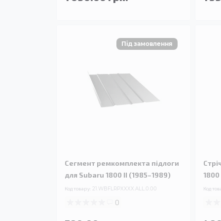
Сегмент ремкомплекта підлоги
Стрі
для Subaru 1800 II (1985–1989)
1800 
Код товару:
21.WBFLRPXXXX.ALL.0.00
Код тов
0