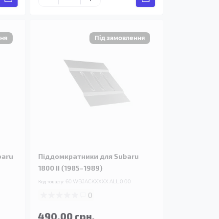
baru
Піддомкратники для Subaru
1800 II (1985–1989)
Код товару:
60.WBJACKXXXX.ALL.0.00
0
490.00 грн.