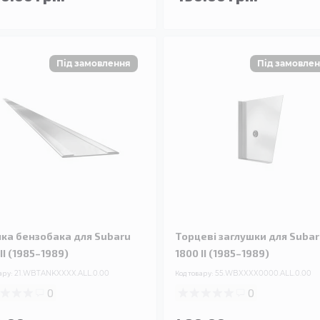
чка бензобака для Subaru
Торцеві заглушки для Suba
II (1985–1989)
1800 II (1985–1989)
ару:
21.WBTANKXXXX.ALL.0.00
Код товару:
55.WBXXXX0000.ALL.0.00
0
0