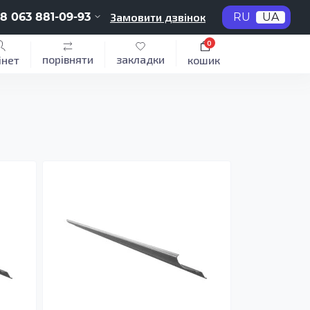
8 063 881-09-93
Замовити дзвінок
RU
UA
0
порівняти
закладки
інет
кошик