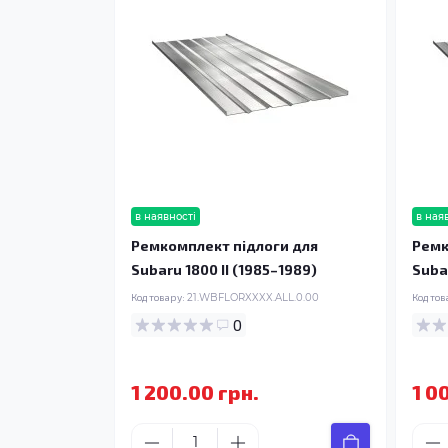
в наявності
в ная
Ремкомплект підлоги для
Ремк
Subaru 1800 II (1985–1989)
Subar
Код товару:
21.WBFLORXXXX.ALL.0.00
Код тов
0
1 200.00 грн.
1 0