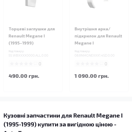
Торцеві заглушки для
Внутрішня арка/
Renault Megane I
підкрилок для Renault
(1995–1999)
Megane I
Код товару:
Код товару:
55.WBXXXX0000.ALL.0.00
08.RNMGNEXXX1.4SD.0.00
0
0
490.00 грн.
1 090.00 грн.
Кузовні запчастини для Renault Megane I
(1995-1999) купити за вигідною ціною -