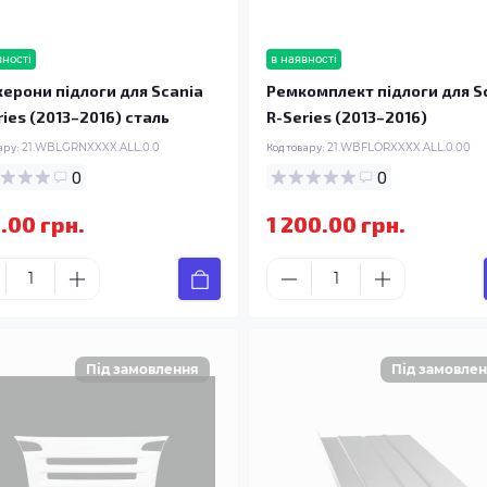
вності
в наявності
ерони підлоги для Scania
Ремкомплект підлоги для S
ries (2013–2016) сталь
R-Series (2013–2016)
ару:
21.WBLGRNXXXX.ALL.0.0
Код товару:
21.WBFLORXXXX.ALL.0.00
0
0
.00 грн.
1 200.00 грн.