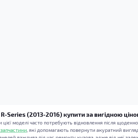
 R-Series (2013-2016) купити за вигідною ціно
и цієї моделі часто потребують відновлення після щоденної
 запчастини
, які допомагають повернути акуратний вигляд
анелей важлива під час ремонту кузова, адже від неї зале