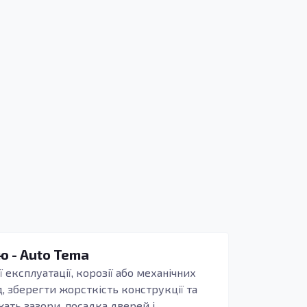
ю - Auto Tema
 експлуатації, корозії або механічних
, зберегти жорсткість конструкції та
жать зазори, посадка дверей і