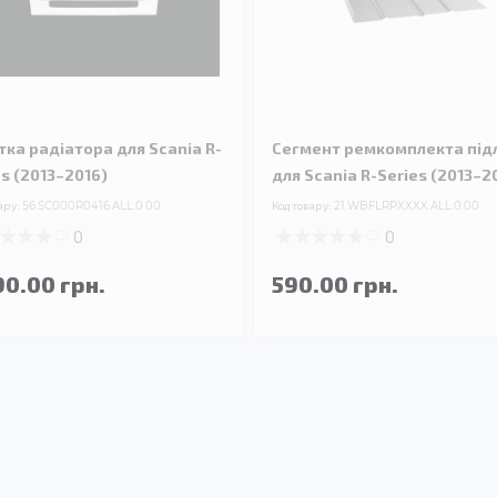
тка радіатора для Scania R-
Сегмент ремкомплекта під
es (2013–2016)
для Scania R-Series (2013–2
ару:
56.SC000R0416.ALL.0.00
Код товару:
21.WBFLRPXXXX.ALL.0.00
0
0
90.00 грн.
590.00 грн.