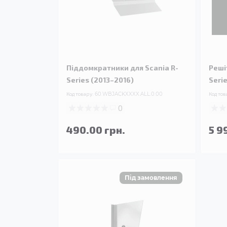
Піддомкратники для Scania R-
Реші
Series (2013–2016)
Seri
Код товару:
60.WBJACKXXXX.ALL.0.00
Код тов
0
490.00 грн.
5 9