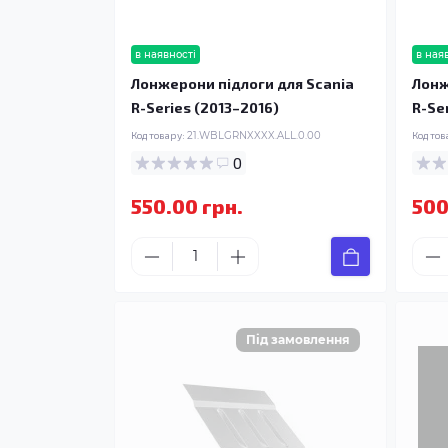
в наявності
в ная
Лонжерони підлоги для Scania
Лонж
R-Series (2013–2016)
R-Se
Код товару:
21.WBLGRNXXXX.ALL.0.00
Код тов
0
550.00 грн.
500