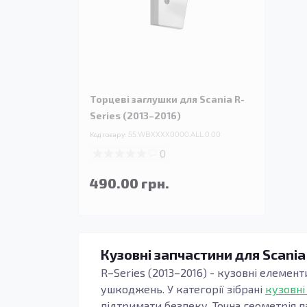
Торцеві заглушки для Scania R-
Series (2013–2016)
Код товару:
55.WBXXXX0000.ALL.0.00
0
490.00 грн.
Кузовні запчастини для Scania
R–Series (2013–2016) - кузовні елемент
ушкоджень. У категорії зібрані
кузовні
підтримати безпеку. Точна геометрія п