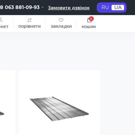
8 063 881-09-93
Замовити дзвінок
RU
UA
0
порівняти
закладки
інет
кошик