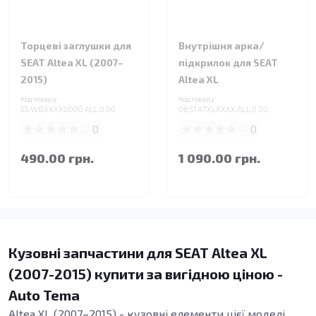
Торцеві заглушки для
Внутрішня арка/
SEAT Altea XL (2007–
підкрилок для SEAT
2015)
Altea XL
Код товару:
Код товару:
55.WBXXXX0000.ALL.0.00
08.STATXLXXXX.ALL.0.00
0
0
490.00 грн.
1 090.00 грн.
Кузовні запчастини для SEAT Altea XL
(2007-2015) купити за вигідною ціною -
Auto Tema
Altea XL (2007–2015) - кузовні елементи цієї моделі