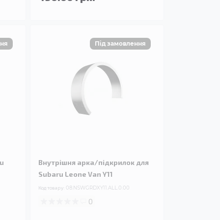
ru
Внутрішня арка/підкрилок для
Subaru Leone Van Y11
Код товару:
08.NSWGRDXY11.ALL.0.00
0