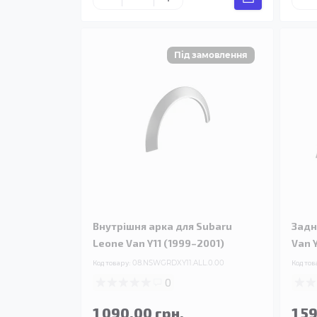
Внутрішня арка для Subaru
Задн
Leone Van Y11 (1999–2001)
Van 
Код товару:
08.NSWGRDXY11.ALL.0.00
Код тов
0
1 090.00 грн.
1 5