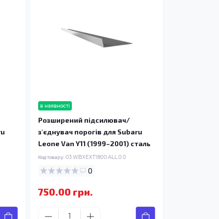
в наявності
Розширений підсилювач/
ru
з'єднувач порогів для Subaru
Leone Van Y11 (1999–2001) сталь
Код товару:
03.WBXEXT1800.ALL.0.0
0
750.00 грн.