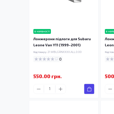
в наявності
в ная
Лонжерони підлоги для Subaru
Лонж
Leone Van Y11 (1999–2001)
Leon
Код товару:
21.WBLGRNXXXX.ALL.0.00
Код тов
0
550.00 грн.
500