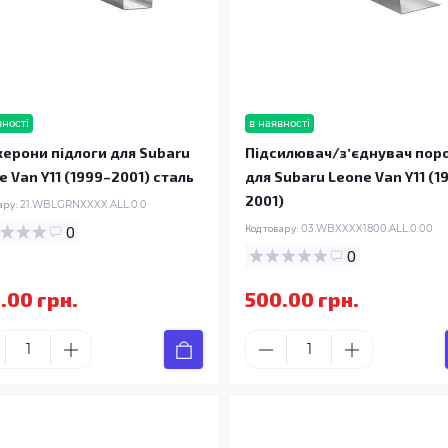
вності
в наявності
ерони підлоги для Subaru
Підсилювач/зʼєднувач пор
e Van Y11 (1999–2001) сталь
для Subaru Leone Van Y11 (1
2001)
ару:
21.WBLGRNXXXX.ALL.0.0
0
Код товару:
03.WBXXXX1800.ALL.0.00
0
.00 грн.
500.00 грн.