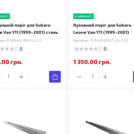
вності
в наявності
рішній поріг для Subaru
Кузовний поріг для Subaru
e Van Y11 (1999–2001) сталь
Leone Van Y11 (1999–2001)
ару:
03.WBINSL1800.ALL.0.0
Код товару:
01.NSWGRDXY11.ALL.0.00
0
0
.00 грн.
1 350.00 грн.