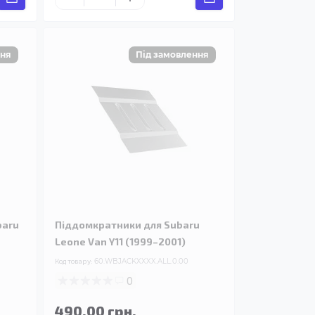
baru
Піддомкратники для Subaru
Leone Van Y11 (1999–2001)
Код товару:
60.WBJACKXXXX.ALL.0.00
0
490.00 грн.