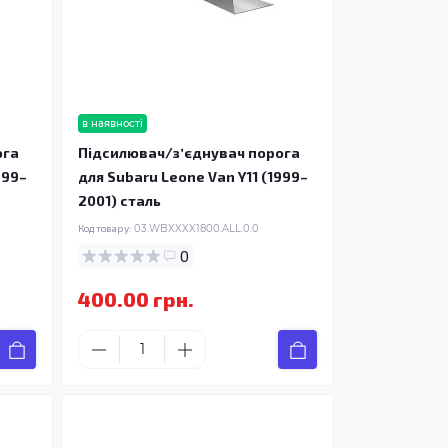
в наявності
ога
Підсилювач/зʼєднувач порога
999–
для Subaru Leone Van Y11 (1999–
2001) сталь
Код товару:
03.WBXXXX1800.ALL.0.0
0
400.00 грн.