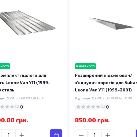
вності
в наявності
омплект підлоги для
Розширений підсилювач/
ru Leone Van Y11 (1999–
з'єднувач порогів для Suba
) сталь
Leone Van Y11 (1999–2001)
ару:
21.WBFLORXXXX.ALL.0.0
Код товару:
03.WBXEXT1800.ALL.0.00
0
0
00.00 грн.
850.00 грн.