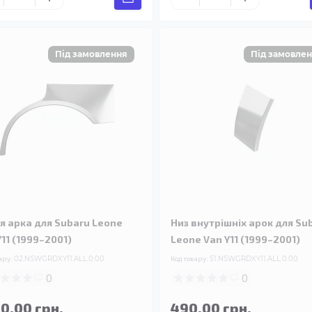
я арка для Subaru Leone
Низ внутрішніх арок для Su
Y11 (1999–2001)
Leone Van Y11 (1999–2001)
ару:
02.NSWGRDXY11.ALL.0.00
Код товару:
51.NSWGRDXY11.ALL.0.00
0
0
90.00 грн.
490.00 грн.