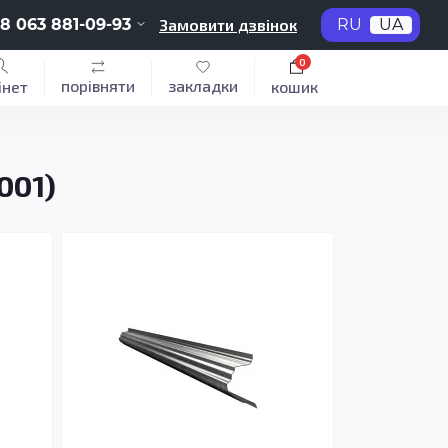
8 063 881-09-93
Замовити дзвінок
RU
UA
0
порівняти
закладки
інет
кошик
001)