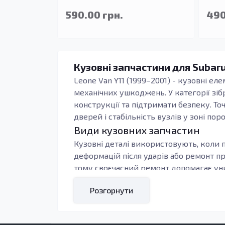
590.00 грн.
490
Кузовні запчастини для Subaru
Leone Van Y11 (1999–2001) - кузовні ел
механічних ушкоджень. У категорії зіб
конструкції та підтримати безпеку. То
дверей і стабільність вузлів у зоні поро
Види кузовних запчастин
Кузовні деталі використовують, коли п
деформацій після ударів або ремонт п
тому своєчасний ремонт допомагає уни
Під час підбору орієнтуються на тип к
Розгорнути
контури, тоді зменшується обсяг підг
навантаження: пороги, підсилювачі та 