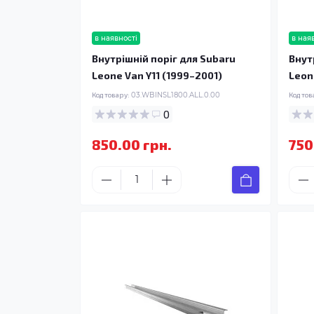
в наявності
в ная
Внутрішній поріг для Subaru
Внут
Leone Van Y11 (1999–2001)
Leon
Код товару:
03.WBINSL1800.ALL.0.00
Код тов
0
850.00 грн.
750