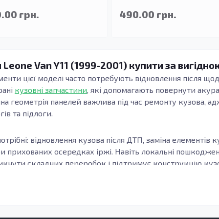
.00 грн.
490.00 грн.
 Leone Van Y11 (1999-2001) купити за вигідно
ементи цієї моделі часто потребують відновлення після щоде
рані
кузовні запчастини
, які допомагають повернути акур
чна геометрія панелей важлива під час ремонту кузова, ад
гів та підлоги.
отрібні: відновлення кузова після ДТП, заміна елементів к
ри прихованих осередках іржі. Навіть локальні пошкодж
кнути складних переробок і підтримує конструкцію кузов
узова, модифікацію та місце встановлення елемента. Важл
онки, а зварні шви та стики формуються коректно. Це осо
елементи підлоги.