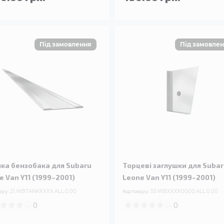
чка бензобака для Subaru
Торцеві заглушки для Suba
e Van Y11 (1999–2001)
Leone Van Y11 (1999–2001)
ару:
21.WBTANKXXXX.ALL.0.00
Код товару:
55.WBXXXX0000.ALL.0.00
0
0