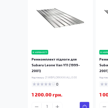
в наявності
в ная
Ремкомплект підлоги для
Ремк
Subaru Leone Van Y11 (1999–
Suba
2001)
2001
Код товару:
21.WBFLORXXXX.ALL.0.00
Код тов
0
1 200.00 грн.
1 0