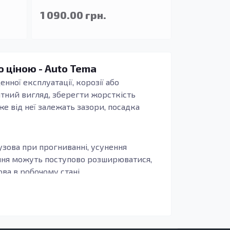
1 090.00 грн.
ю ціною - Auto Tema
нної експлуатації, корозії або
атний вигляд, зберегти жорсткість
же від неї залежать зазори, посадка
узова при прогниванні, усунення
ення можуть поступово розширюватися,
а в робочому стані.
иво, щоб деталь повторювала заводські
бливо актуально для зон, що сприймають