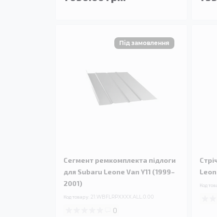
Сегмент ремкомплекта підлоги
Стрі
для Subaru Leone Van Y11 (1999–
Leon
2001)
Код тов
Код товару:
21.WBFLRPXXXX.ALL.0.00
0