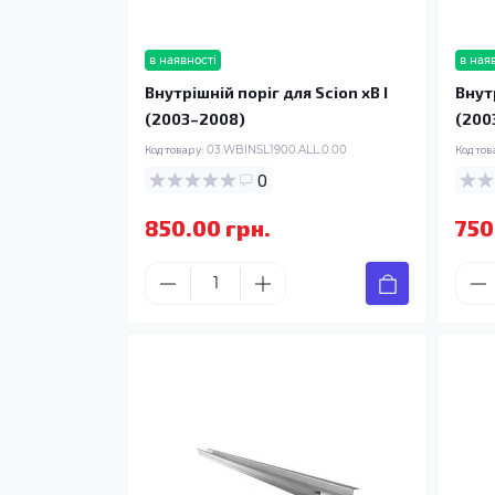
в наявності
в ная
Внутрішній поріг для Scion xB I
Внутр
(2003–2008)
(200
Код товару:
03.WBINSL1900.ALL.0.00
Код тов
0
850.00 грн.
750