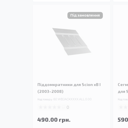
Піддомкратники для Scion xB I
Сегм
(2003–2008)
для 
Код товару:
60.WBJACKXXXX.ALL.0.00
Код тов
0
490.00 грн.
590