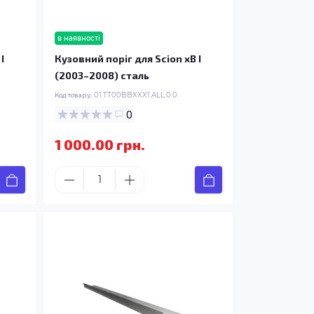
в наявності
I
Кузовний поріг для Scion xB I
(2003–2008) сталь
Код товару:
01.TT00BBXXX1.ALL.0.0
0
1 000.00 грн.