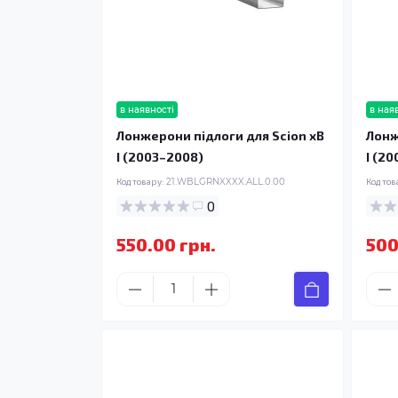
в наявності
в ная
Лонжерони підлоги для Scion xB
Лонж
I (2003–2008)
I (2
Код товару:
21.WBLGRNXXXX.ALL.0.00
Код тов
0
550.00 грн.
500