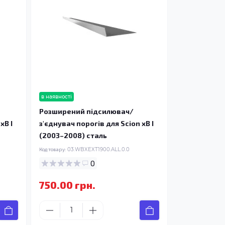
в наявності
Розширений підсилювач/
xB I
з'єднувач порогів для Scion xB I
(2003–2008) сталь
Код товару:
03.WBXEXT1900.ALL.0.0
0
750.00 грн.