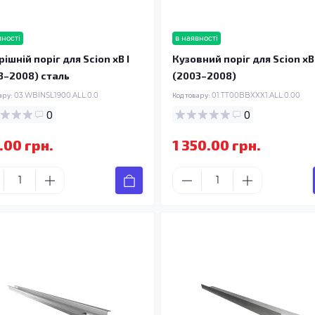
вності
в наявності
ішній поріг для Scion xB I
Кузовний поріг для Scion xB 
3–2008) сталь
(2003–2008)
ару:
03.WBINSL1900.ALL.0.0
Код товару:
01.TT00BBXXX1.ALL.0.00
0
0
.00 грн.
1 350.00 грн.