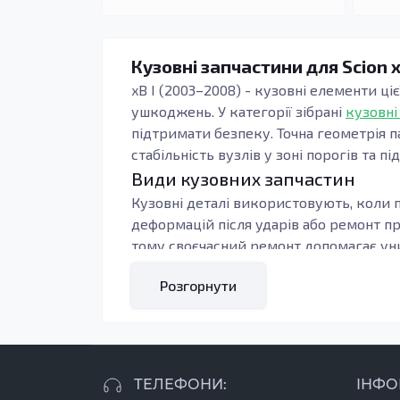
Кузовні запчастини для Scion 
xB I (2003–2008) - кузовні елементи ці
ушкоджень. У категорії зібрані
кузовні
підтримати безпеку. Точна геометрія п
стабільність вузлів у зоні порогів та пі
Види кузовних запчастин
Кузовні деталі використовують, коли п
деформацій після ударів або ремонт п
тому своєчасний ремонт допомагає уни
Під час підбору орієнтуються на тип к
Розгорнути
контури, тоді зменшується обсяг підг
навантаження: пороги, підсилювачі та 
Кому підходять ці запчастини
У ремонті добре себе показують вироби 
ТЕЛЕФОНИ:
ІНФО
та підвищену зносостійкість у місцях,