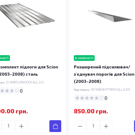
вності
в наявності
омплект підлоги для Scion
Розширений підсилювач/
 (2003–2008) сталь
з'єднувач порогів для Scion 
(2003–2008)
ару:
21.WBFLORXXXX.ALL.0.0
0
Код товару:
03.WBXEXT1900.ALL.0.00
0
00.00 грн.
850.00 грн.