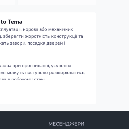
uto Tema
плуатації, корозії або механічних
, зберегти жорсткість конструкції та
жать зазори, посадка дверей і
узова при прогниванні, усунення
ення можуть поступово розширюватися,
а в робочому стані.
иво, щоб деталь повторювала заводські
бливо актуально для зон, що сприймають
печують довговічність, захист від корозії
МЕСЕНДЖЕРИ
новлення важливо виконати ґрунтування,