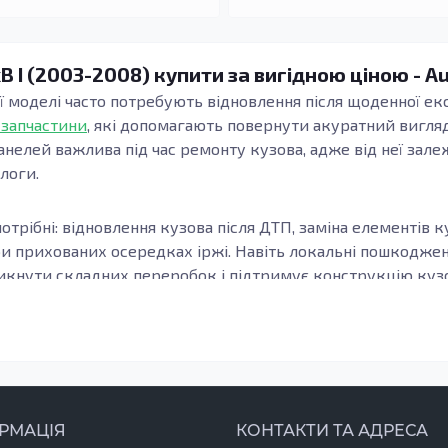
xB I (2003-2008) купити за вигідною ціною - A
єї моделі часто потребують відновлення після щоденної екс
 запчастини
, які допомагають повернути акуратний вигляд
анелей важлива під час ремонту кузова, адже від неї зале
длоги.
отрібні: відновлення кузова після ДТП, заміна елементів к
ри прихованих осередках іржі. Навіть локальні пошкодж
кнути складних переробок і підтримує конструкцію кузов
узова, модифікацію та місце встановлення елемента. Важл
онки, а зварні шви та стики формуються коректно. Це осо
елементи підлоги.
з оцинкованої сталі або холоднокатаної сталі: вони забез
РМАЦІЯ
КОНТАКТИ ТА АДРЕСА
 де метал контактує з вологою та реагентами. Після вста