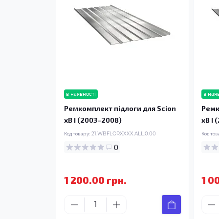
в наявності
в ная
Ремкомплект підлоги для Scion
Ремк
xB I (2003–2008)
xB I
Код товару:
21.WBFLORXXXX.ALL.0.00
Код тов
0
1 200.00 грн.
1 0