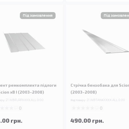
ент ремкомплекта підлоги
Стрічка бензобака для Scion
Scion xB I (2003–2008)
(2003–2008)
ару:
21.WBFLRPXXXX.ALL.0.00
Код товару:
21.WBTANKXXXX.ALL.0.00
0
0
.00 грн.
490.00 грн.