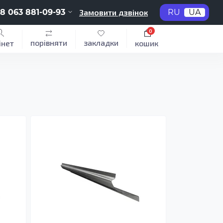
8 063 881-09-93
Замовити дзвінок
RU
UA
0
порівняти
закладки
інет
кошик