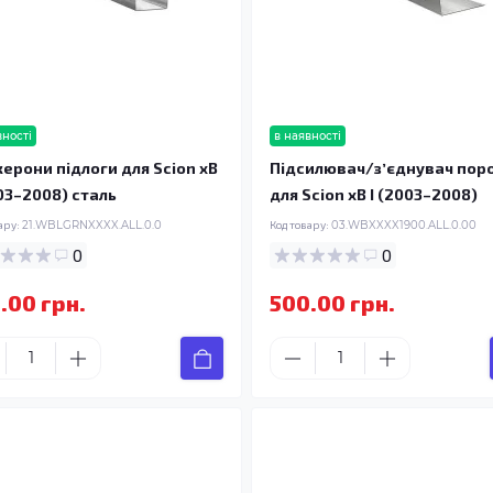
вності
в наявності
ерони підлоги для Scion xB
Підсилювач/зʼєднувач пор
003–2008) сталь
для Scion xB I (2003–2008)
ару:
21.WBLGRNXXXX.ALL.0.0
Код товару:
03.WBXXXX1900.ALL.0.00
0
0
.00 грн.
500.00 грн.