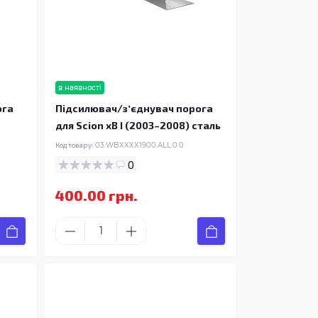
в наявності
ога
Підсилювач/зʼєднувач порога
для Scion xB I (2003–2008) сталь
Код товару:
03.WBXXXX1900.ALL.0.0
0
400.00 грн.