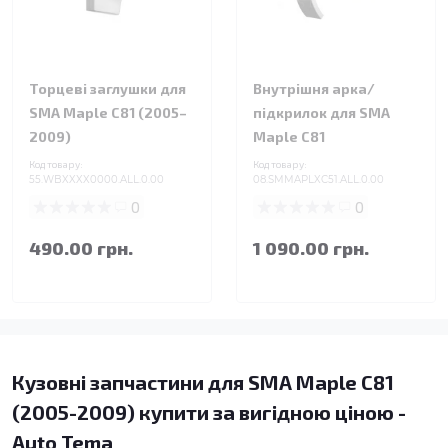
Торцеві заглушки для
Внутрішня арка/
SMA Maple C81 (2005–
підкрилок для SMA
2009)
Maple C81
Код товару:
Код товару:
55.WBXXXX0000.ALL.0.00
08.SMMAPLXC51.ALL.0.00
0
0
490.00 грн.
1 090.00 грн.
Кузовні запчастини для SMA Maple C81
(2005-2009) купити за вигідною ціною -
Auto Tema