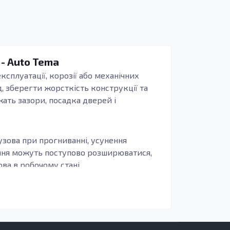
 - Auto Tema
ксплуатації, корозії або механічних
, зберегти жорсткість конструкції та
жать зазори, посадка дверей і
узова при прогниванні, усунення
ення можуть поступово розширюватися,
а в робочому стані.
иво, щоб деталь повторювала заводські
бливо актуально для зон, що сприймають