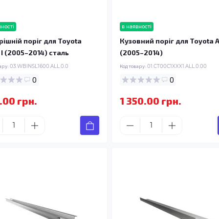
вності
в наявності
рішній поріг для Toyota
Кузовний поріг для Toyota A
 I (2005–2014) сталь
(2005–2014)
ару:
03.WBINSL1600.ALL.0.0
Код товару:
01.CT00C1XXX1.ALL.0.00
0
0
.00 грн.
1 350.00 грн.