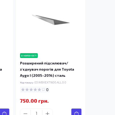
в наявності
Розширений підсилювач/
ta
з'єднувач порогів для Toyota
Aygo I (2005–2014) сталь
Код товару:
03.WBXEXT1600.ALL.0.0
0
750.00 грн.