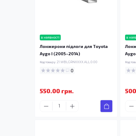
в наявності
в ная
Лонжерони підлоги для Toyota
Лонж
Aygo I (2005–2014)
Aygo
Код товару:
21.WBLGRNXXXX.ALL.0.00
Код тов
0
550.00 грн.
500