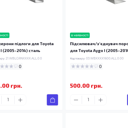
вності
в наявності
ерони підлоги для Toyota
Підсилювач/зʼєднувач пор
 I (2005–2014) сталь
для Toyota Aygo I (2005–201
ару:
21.WBLGRNXXXX.ALL.0.0
Код товару:
03.WBXXXX1600.ALL.0.00
0
0
.00 грн.
500.00 грн.