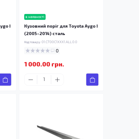
в наявності
ygo I
Кузовний поріг для Toyota Aygo I
(2005–2014) сталь
Код товару:
01.CT00C1XXX1.ALL.0.0
0
1 000.00 грн.