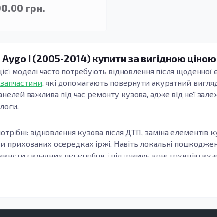
90.00 грн.
 Aygo I (2005-2014) купити за вигідною ціною
цієї моделі часто потребують відновлення після щоденної е
 запчастини
, які допомагають повернути акуратний вигляд
анелей важлива під час ремонту кузова, адже від неї зале
длоги.
отрібні: відновлення кузова після ДТП, заміна елементів к
ри прихованих осередках іржі. Навіть локальні пошкодж
кнути складних переробок і підтримує конструкцію кузов
узова, модифікацію та місце встановлення елемента. Важл
онки, а зварні шви та стики формуються коректно. Це осо
елементи підлоги.