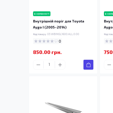
в наявності
в ная
Внутрішній поріг для Toyota
Внут
Aygo I (2005–2014)
Aygo
Код товару:
03.WBINSL1600.ALL.0.00
Код тов
0
850.00 грн.
750