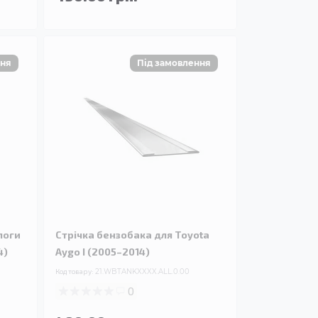
логи
Стрічка бензобака для Toyota
4)
Aygo I (2005–2014)
Код товару:
21.WBTANKXXXX.ALL.0.00
0