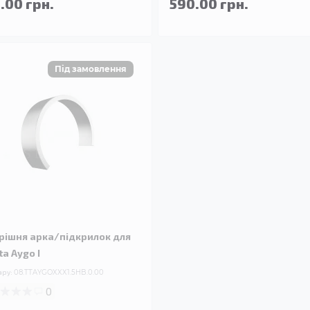
.00 грн.
590.00 грн.
рішня арка/підкрилок для
ta Aygo I
ару:
08.TTAYGOXXX1.5HB.0.00
0