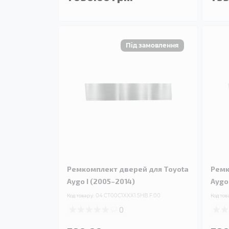
Ремкомплект дверей для Toyota
Ремк
Aygo I (2005–2014)
Aygo
Код товару:
04.CT00C1XXX1.5HB.F.00
Код тов
0