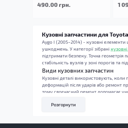
490.00 грн.
1 0
Кузовні запчастини для Toyota
Aygo I (2005–2014) - кузовні елементи 
ушкоджень. У категорії зібрані
кузовні
підтримати безпеку. Точна геометрія п
стабільність вузлів у зоні порогів та пі
Види кузовних запчастин
Кузовні деталі використовують, коли п
деформацій після ударів або ремонт п
тому своєчасний ремонт допомагає уни
Під час підбору орієнтуються на тип к
Розгорнути
контури, тоді зменшується обсяг підг
навантаження: пороги, підсилювачі та 
Кому підходять ці запчастини