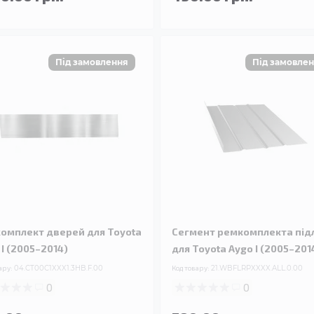
омплект дверей для Toyota
Сегмент ремкомплекта під
 I (2005–2014)
для Toyota Aygo I (2005–201
ару:
04.CT00C1XXX1.3HB.F.00
Код товару:
21.WBFLRPXXXX.ALL.0.00
0
0