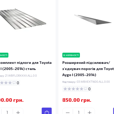
вності
в наявності
омплект підлоги для Toyota
Розширений підсилювач/
 I (2005–2014) сталь
з'єднувач порогів для Toyo
Aygo I (2005–2014)
ару:
21.WBFLORXXXX.ALL.0.0
0
Код товару:
03.WBXEXT1600.ALL.0.00
0
00.00 грн.
850.00 грн.