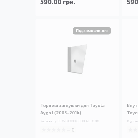
590.00 грн.
590
Торцеві заглушки для Toyota
Внут
Aygo I (2005–2014)
Toyo
Код товару:
55.WBXXXX0000.ALL.0.00
Код тов
0