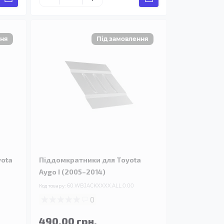
yota
Піддомкратники для Toyota
Aygo I (2005–2014)
Код товару:
60.WBJACKXXXX.ALL.0.00
0
490.00 грн.