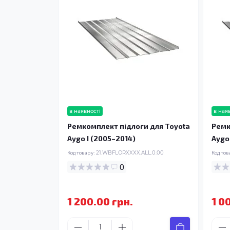
в наявності
в ная
Ремкомплект підлоги для Toyota
Ремк
Aygo I (2005–2014)
Aygo
Код товару:
21.WBFLORXXXX.ALL.0.00
Код тов
0
1 200.00 грн.
1 0