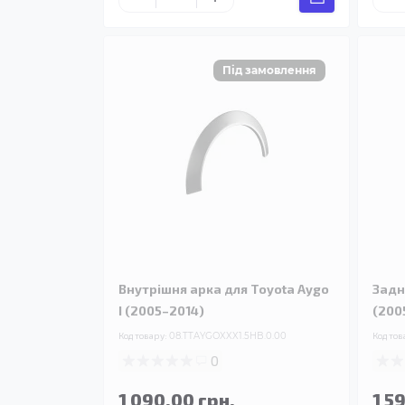
Внутрішня арка для Toyota Aygo
Задн
I (2005–2014)
(200
Код товару:
08.TTAYGOXXX1.5HB.0.00
Код тов
0
1 090.00 грн.
1 5