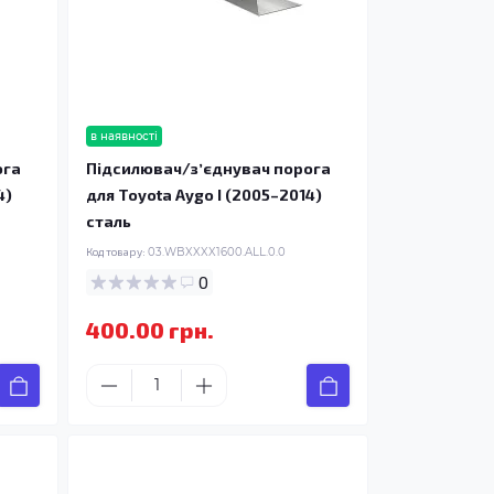
в наявності
ога
Підсилювач/зʼєднувач порога
4)
для Toyota Aygo I (2005–2014)
сталь
Код товару:
03.WBXXXX1600.ALL.0.0
0
400.00 грн.