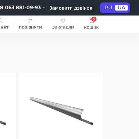
8 063 881-09-93
Замовити дзвінок
RU
UA
0
порівняти
закладки
інет
кошик