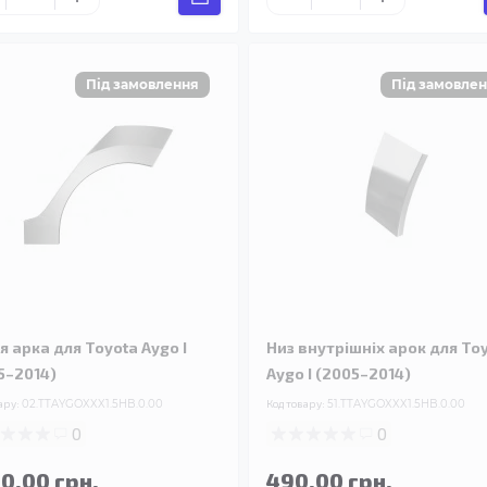
я арка для Toyota Aygo I
Низ внутрішніх арок для To
5–2014)
Aygo I (2005–2014)
ару:
02.TTAYGOXXX1.5HB.0.00
Код товару:
51.TTAYGOXXX1.5HB.0.00
0
0
90.00 грн.
490.00 грн.