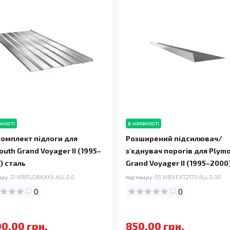
вності
в наявності
омплект підлоги для
Розширений підсилювач/
outh Grand Voyager II (1995–
з'єднувач порогів для Plym
) сталь
Grand Voyager II (1995–2000
ару:
21.WBFLORXXXX.ALL.0.0
Код товару:
03.WBXEXT2170.ALL.0.00
0
0
00.00 грн.
850.00 грн.