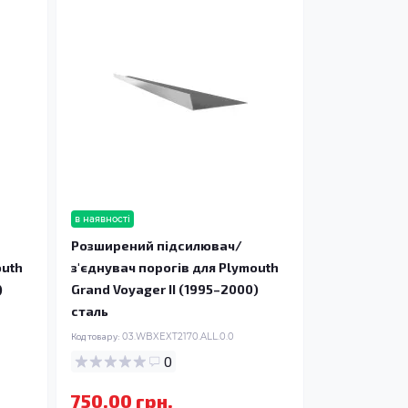
в наявності
Розширений підсилювач/
outh
з'єднувач порогів для Plymouth
)
Grand Voyager II (1995–2000)
сталь
Код товару:
03.WBXEXT2170.ALL.0.0
0
750.00 грн.