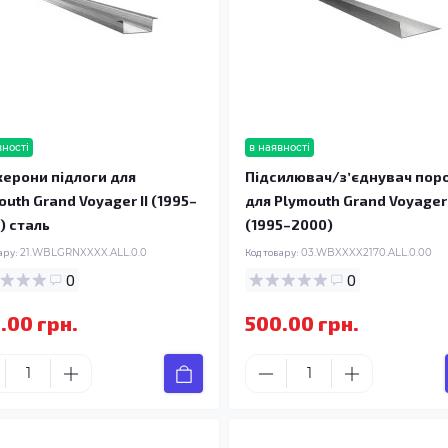
вності
в наявності
ерони підлоги для
Підсилювач/зʼєднувач пор
outh Grand Voyager II (1995–
для Plymouth Grand Voyager 
) сталь
(1995–2000)
ару:
21.WBLGRNXXXX.ALL.0.0
Код товару:
03.WBXXXX2170.ALL.0.00
0
0
.00 грн.
500.00 грн.