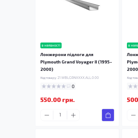
в наявності
в ная
Лонжерони підлоги для
Лонж
Plymouth Grand Voyager II (1995–
Plym
2000)
2000
Код товару:
21.WBLGRNXXXX.ALL.0.00
Код тов
0
550.00 грн.
500