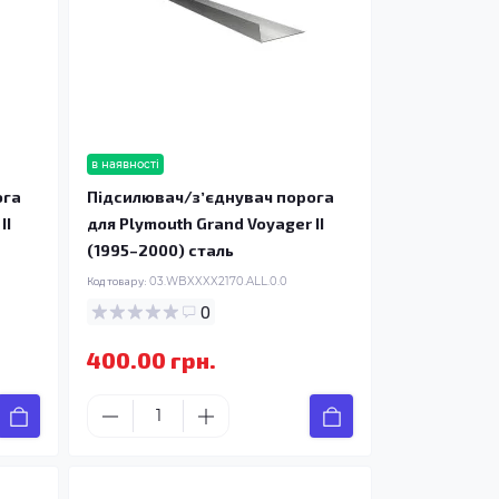
в наявності
ога
Підсилювач/зʼєднувач порога
II
для Plymouth Grand Voyager II
(1995–2000) сталь
Код товару:
03.WBXXXX2170.ALL.0.0
0
400.00 грн.