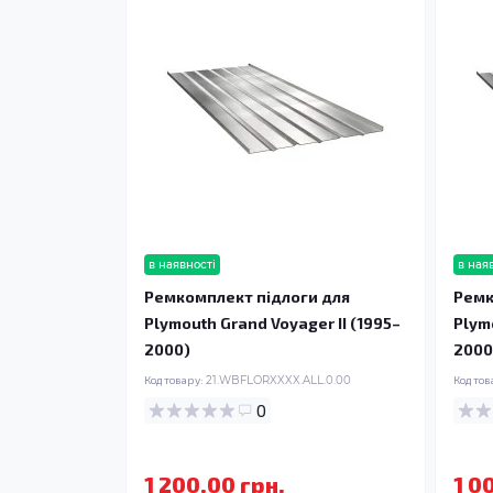
в наявності
в ная
Ремкомплект підлоги для
Ремк
Plymouth Grand Voyager II (1995–
Plym
2000)
2000
Код товару:
21.WBFLORXXXX.ALL.0.00
Код тов
0
1 200.00 грн.
1 0