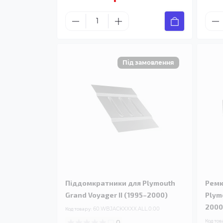
Піддомкратники для Plymouth
Ремк
Grand Voyager II (1995–2000)
Plym
2000
Код товару:
60.WBJACKXXXX.ALL.0.00
0
Код тов