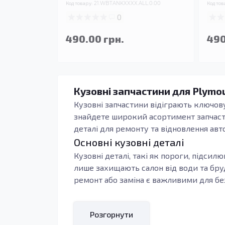
Код товару:
21.WBTANKXXXX.ALL.0.00
Код тов
0
490.00 грн.
490
Кузовні запчастини для Plymou
Кузовні запчастини відіграють ключову
знайдете широкий асортимент запчастин,
деталі для ремонту та відновлення авт
Основні кузовні деталі
Кузовні деталі, такі як пороги, підсил
лише захищають салон від води та бруд
ремонт або заміна є важливими для бе
Якісні кузовні запчастини виготовлені 
особливо важливо для регіонів з воло
Розгорнути
таких як підсилювачі порогів, допомаг