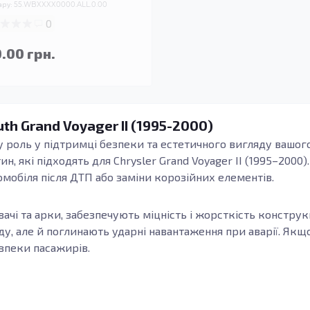
ару:
55.WBXXXX0000.ALL.0.00
0
.00 грн.
th Grand Voyager II (1995-2000)
 роль у підтримці безпеки та естетичного вигляду вашого 
 які підходять для Chrysler Grand Voyager II (1995–2000).
омобіля після ДТП або заміни корозійних елементів.
ювачі та арки, забезпечують міцність і жорсткість конструк
у, але й поглинають ударні навантаження при аварії. Якщо
зпеки пасажирів.
з оцинкованої сталі, що робить їх довговічними, захищає ві
гим кліматом, де автомобілі піддаються швидшому іржавін
ає зберегти ваш автомобіль у хорошому стані та запобіга