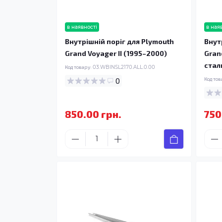
в наявності
в ная
Внутрішній поріг для Plymouth
Внут
Grand Voyager II (1995–2000)
Gran
стал
Код товару:
03.WBINSL2170.ALL.0.00
0
Код тов
850.00 грн.
750