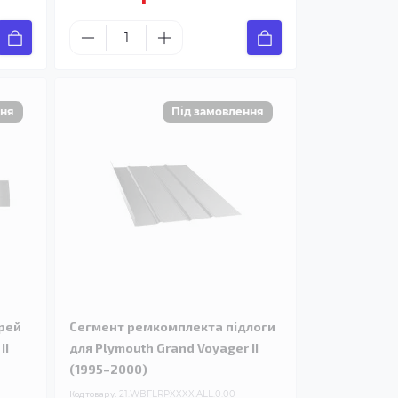
рей
Сегмент ремкомплекта підлоги
II
для Plymouth Grand Voyager II
(1995–2000)
Код товару:
21.WBFLRPXXXX.ALL.0.00