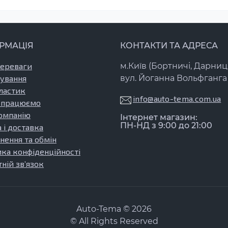
лення
и все необхідне для ремонту порогів, заміни елементів куз
ими складовими частинами, які допомагають підтримуват
РМАЦІЯ
КОНТАКТИ ТА АДРЕСА
сті кузова і захисті сидінь від вологи та бруду. Якщо ви 
 те, що вам слід звернути увагу на стан внутрішніх порогів
переваги
м.Київ (Бортничі, Дарниц
ування
вул. Йоганна Вольфганга 
1995–2000) забезпечують оптимальне поєднання якості і дос
ластик
еталей, що немало важливо для автомобіля вашого року вип
info@auto-tema.com.ua
 працюємо
омпанію
a є вигідним рішенням для автовласників, які цінують якіс
Інтернет магазин:
ПН-НД з 9:00 до 21:00
 і доставка
втомобіля до його первісного стану. Детальніше ознайоми
нення та обмін
ика конфіденційності
ній зв’язок
Auto-Tema © 2026
© All Rights Reserved