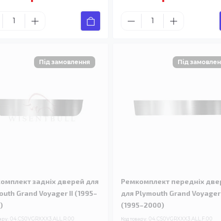
омплект задніх дверей для
Ремкомплект передніх две
outh Grand Voyager II (1995–
для Plymouth Grand Voyager 
)
(1995–2000)
ару:
04.CS0VGRXXX3.ALL.R.00
Код товару:
04.CS0VGRXXX3.ALL.F.00