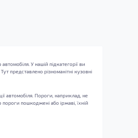
автомобіля. У нашій підкатегорії ви
 Тут представлено різноманітні кузовні
ції автомобіля. Пороги, наприклад, не
 пороги пошкоджені або іржаві, їхній
д корозії і забезпечує зносостійкість. Це
ню. Заміна корозійних елементів кузова,
є подальшим витратам на ремонт.