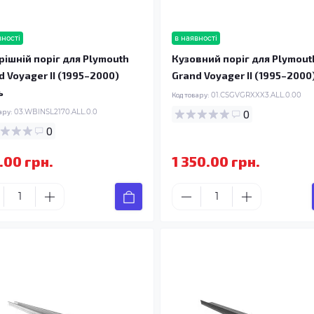
вності
в наявності
рішній поріг для Plymouth
Кузовний поріг для Plymout
d Voyager II (1995–2000)
Grand Voyager II (1995–2000
ь
Код товару:
01.CSGVGRXXX3.ALL.0.00
ару:
03.WBINSL2170.ALL.0.0
0
0
.00 грн.
1 350.00 грн.