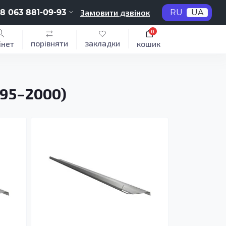
8 063 881-09-93
Замовити дзвінок
RU
UA
0
порівняти
закладки
інет
кошик
995–2000)