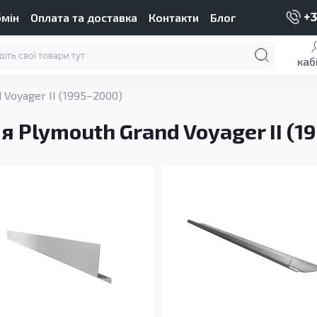
бмін
Оплата та доставка
Контакти
Блог
+3
каб
 Voyager II (1995–2000)
я Plymouth Grand Voyager II (1