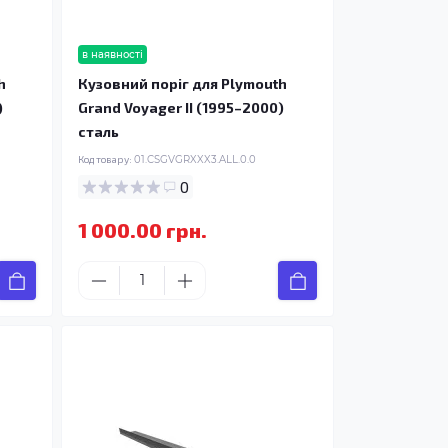
в наявності
h
Кузовний поріг для Plymouth
)
Grand Voyager II (1995–2000)
сталь
Код товару:
01.CSGVGRXXX3.ALL.0.0
0
1 000.00 грн.