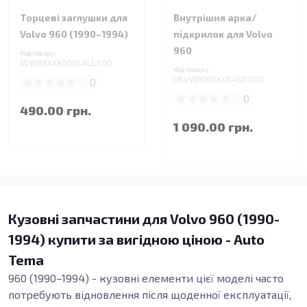
Торцеві заглушки для
Внутрішня арка/
Volvo 960 (1990–1994)
підкрилок для Volvo
960
Код товару:
55.WBXXXX0000.ALL.0.00
Код товару:
0
08.VV0900XXXX.4SD.0.00
0
490.00 грн.
1 090.00 грн.
Кузовні запчастини для Volvo 960 (1990-
1994) купити за вигідною ціною - Auto
Tema
960 (1990–1994) - кузовні елементи цієї моделі часто
потребують відновлення після щоденної експлуатації,