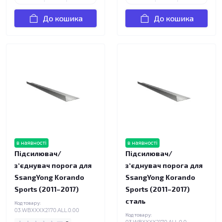
До кошика
До кошика
в наявності
в наявності
Підсилювач/
Підсилювач/
зʼєднувач порога для
зʼєднувач порога для
SsangYong Korando
SsangYong Korando
Sports (2011–2017)
Sports (2011–2017)
сталь
Код товару:
03.WBXXXX2170.ALL.0.00
Код товару: