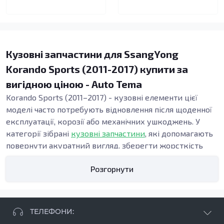
Кузовні запчастини для SsangYong
Korando Sports (2011-2017) купити за
вигідною ціною - Auto Tema
Korando Sports (2011–2017) - кузовні елементи цієї
моделі часто потребують відновлення після щоденної
експлуатації, корозії або механічних ушкоджень. У
категорії зібрані
кузовні запчастини
, які допомагають
повернути акуратний вигляд, зберегти жорсткість
конструкції та підтримати безпеку. Точна геометрія
Розгорнути
панелей важлива під час ремонту кузова, адже від неї
залежать зазори, посадка дверей і стабільність вузлів
у зоні порогів та підлоги.
Види кузовних запчастин
ТЕЛЕФОНИ:
Кузовні деталі використовують, коли потрібні: