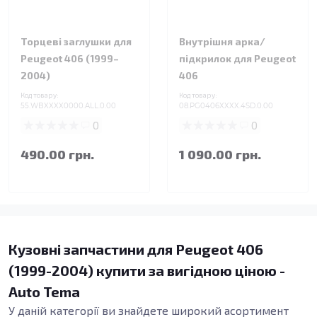
Торцеві заглушки для
Внутрішня арка/
Peugeot 406 (1999–
підкрилок для Peugeot
2004)
406
Код товару:
Код товару:
55.WBXXXX0000.ALL.0.00
08.PG0406XXXX.4SD.0.00
0
0
490.00 грн.
1 090.00 грн.
Кузовні запчастини для Peugeot 406
(1999-2004) купити за вигідною ціною -
Auto Tema
У даній категорії ви знайдете широкий асортимент