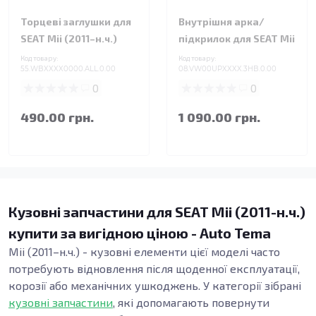
Торцеві заглушки для
Внутрішня арка/
SEAT Mii (2011–н.ч.)
підкрилок для SEAT Mii
Код товару:
Код товару:
55.WBXXXX0000.ALL.0.00
08.VW00UPXXXX.3HB.0.00
0
0
490.00 грн.
1 090.00 грн.
Кузовні запчастини для SEAT Mii (2011-н.ч.)
купити за вигідною ціною - Auto Tema
Mii (2011–н.ч.) - кузовні елементи цієї моделі часто
потребують відновлення після щоденної експлуатації,
корозії або механічних ушкоджень. У категорії зібрані
кузовні запчастини
, які допомагають повернути