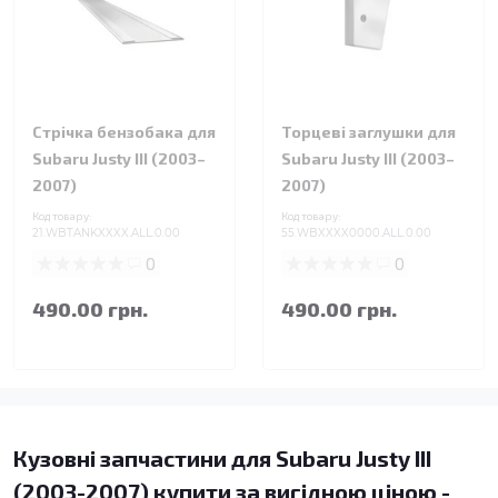
Стрічка бензобака для
Торцеві заглушки для
Subaru Justy III (2003–
Subaru Justy III (2003–
2007)
2007)
Код товару:
Код товару:
21.WBTANKXXXX.ALL.0.00
55.WBXXXX0000.ALL.0.00
0
0
490.00 грн.
490.00 грн.
Кузовні запчастини для Subaru Justy III
(2003-2007) купити за вигідною ціною -