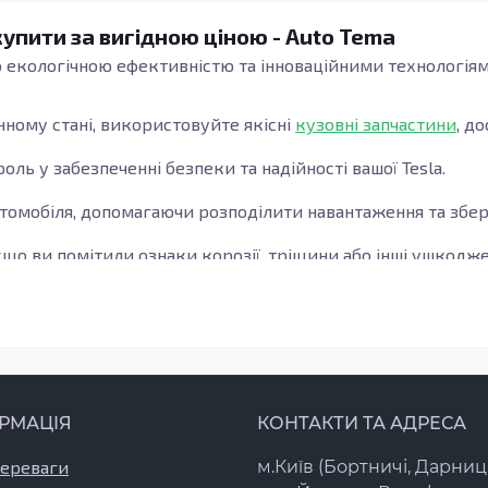
купити за вигідною ціною - Auto Tema
ю екологічною ефективністю та інноваційними технологіям
нному стані, використовуйте якісні
кузовні запчастини
, д
ль у забезпеченні безпеки та надійності вашої Tesla.
томобіля, допомагаючи розподілити навантаження та збер
якщо ви помітили ознаки корозії, тріщини або інші ушкод
нутрішні пороги, оскільки вони підтримують структуру ав
Tesla з доставкою по всій Україні.
РМАЦІЯ
КОНТАКТИ ТА АДРЕСА
переваги
м.Київ (Бортничі, Дарниц