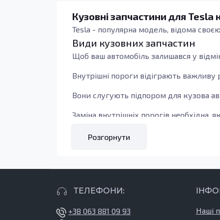
Кузовні запчастини для Tesla 
Tesla - популярна модель, відома своє
Види кузовних запчастин
Щоб ваш автомобіль залишався у відмі
Внутрішні пороги відіграють важливу ро
Вони слугують підпором для кузова ав
Заміна внутрішніх порогів необхідна, 
під час експлуатації автомобіля.
Розгорнути
Саме для Tesla важливо мати якісні в
забезпечуючи вашу безпеку на дорозі.
Ви можете замовити кузовні деталі для 
ТЕЛЕФОНИ:
ІНФО
Наші 
+38 063 881 09 93