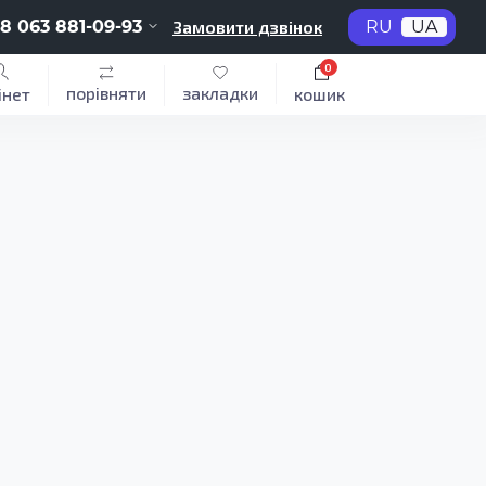
8 063 881-09-93
Замовити дзвінок
RU
UA
0
порівняти
закладки
інет
кошик