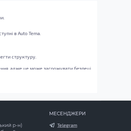
и.
оступні в Auto Tema.
егти структуру.
ження, адже це може загрожувати безпеці
томобіля в умовах високих навантажень,
МЕСЕНДЖЕРИ
Telegram
ький р-н)