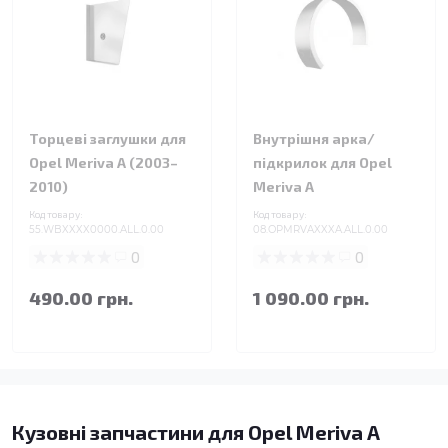
Торцеві заглушки для
Внутрішня арка/
Opel Meriva A (2003–
підкрилок для Opel
2010)
Meriva A
Код товару:
Код товару:
55.WBXXXX0000.ALL.0.00
08.OPMRVAXXXA.ALL.0.00
0
0
490.00 грн.
1 090.00 грн.
Кузовні запчастини для Opel Meriva A