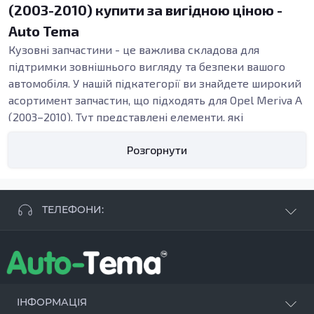
(2003-2010) купити за вигідною ціною -
Auto Tema
Кузовні запчастини - це важлива складова для
підтримки зовнішнього вигляду та безпеки вашого
автомобіля. У нашій підкатегорії ви знайдете широкий
асортимент запчастин, що підходять для Opel Meriva A
(2003–2010). Тут представлені елементи, які
допоможуть вам в ремонті або заміні кузовних частин
Розгорнути
після ДТП, а також для відновлення старих запчастин.
Види кузовних запчастин
Кузовні деталі, такі як пороги, бампери та підсилювачі,
виконують важливу функцію захисту автомобіля та
ТЕЛЕФОНИ:
його водія. Вони забезпечують структурну цілісність
кузова, допомагають поглинати удари під час аварії та
+38 063 881 09 93
сприяють аеродинаміці. Якісні елементи з
+38 096 250 84 38
оцинкованої сталі вирізняються довговічністю,
+38 099 657 61 50
захистом від корозії та зносостійкістю, що робить їх
- СТО
+38 063 253 75 18
ІНФОРМАЦІЯ
ідеальним вибором для вашого авто.