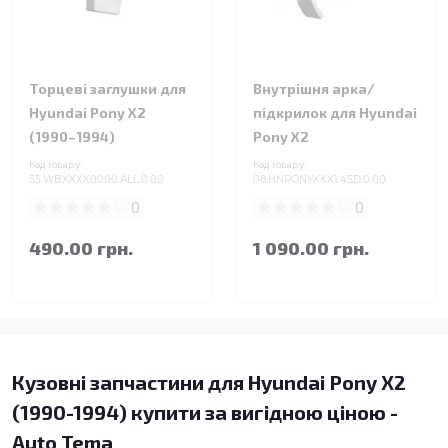
Торцеві заглушки для
Внутрішня арка/
Hyundai Pony X2
підкрилок для Hyundai
(1990–1994)
Pony X2
Код товару:
Код товару:
55.WBXXXX0000.ALL.0.00
08.HNPONYXXX1.4SD.0.00
0
0
490.00 грн.
1 090.00 грн.
Кузовні запчастини для Hyundai Pony X2
(1990-1994) купити за вигідною ціною -
Auto Tema