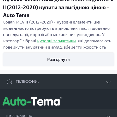
II (2012-2020) купити за вигідною ціною -
Auto Tema
Logan MCV II (2012–2020) - кузовні елементи цієї
моделі часто потребують відновлення після щоденної
експлуатації, корозії або механічних ушкоджень. У
категорії зібрані
кузовні запчастини
, які допомагають
повернути акуратний вигляд, зберегти жорсткість
конструкції та підтримати безпеку. Точна геометрія
Розгорнути
панелей важлива під час ремонту кузова, адже від неї
залежать зазори, посадка дверей і стабільність вузлів
у зоні порогів та підлоги.
Види кузовних запчастин
ТЕЛЕФОНИ:
Кузовні деталі використовують, коли потрібні:
відновлення кузова після ДТП, заміна елементів
+38 063 881 09 93
кузова при прогниванні, усунення деформацій після
+38 096 250 84 38
ударів або ремонт при прихованих осередках іржі.
+38 099 657 61 50
Навіть локальні пошкодження можуть поступово
- СТО
+38 063 253 75 18
ІНФОРМАЦІЯ