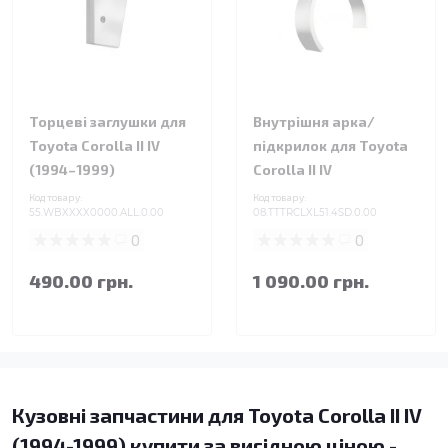
Торцеві заглушки для
Внутрішня арка/
Toyota Corolla II IV
підкрилок для Toyota
(1994–1999)
Corolla II IV
Код товару:
Код товару:
55.WBXXXX0000.ALL.0.00
08.TTTRCLXL51.4SD.0.00
0
0
490.00 грн.
1 090.00 грн.
Кузовні запчастини для Toyota Corolla II IV
(1994-1999) купити за вигідною ціною -