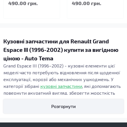
490.00 грн.
490.00 грн.
Кузовні запчастини для Renault Grand
Espace III (1996-2002) купити за вигідною
ціною - Auto Tema
Grand Espace III (1996–2002) - кузовні елементи цієї
моделі часто потребують відновлення після щоденної
експлуатації, корозії або механічних ушкоджень. У
категорії зібрані
кузовні запчастини
, які допомагають
повернути акуратний вигляд, зберегти жорсткість
конструкції та підтримати безпеку. Точна геометрія
Розгорнути
панелей важлива під час ремонту кузова, адже від неї
залежать зазори, посадка дверей і стабільність вузлів
у зоні порогів та підлоги.