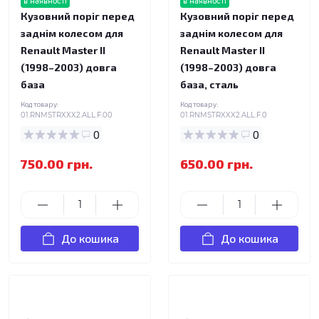
в наявності
в наявності
Кузовний поріг перед
Кузовний поріг перед
заднім колесом для
заднім колесом для
Renault Master II
Renault Master II
(1998–2003) довга
(1998–2003) довга
база
база, сталь
Код товару:
Код товару:
01.RNMSTRXXX2.ALL.F.00
01.RNMSTRXXX2.ALL.F.0
0
0
750.00 грн.
650.00 грн.
До кошика
До кошика