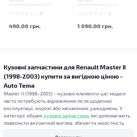
Код товару:
Код товару:
55.WBXXXX0000.ALL.0.00
08.RNMSTRXXX2.ALL.0.00
0
0
490.00 грн.
1 090.00 грн.
Кузовні запчастини для Renault Master II
(1998-2003) купити за вигідною ціною -
Auto Tema
Master II (1998–2003) - кузовні елементи цієї моделі
часто потребують відновлення після щоденної
експлуатації, корозії або механічних ушкоджень. У
категорії зібрані
кузовні запчастини
, які допомагають
повернути акуратний вигляд, зберегти жорсткість
конструкції та підтримати безпеку. Точна геометрія