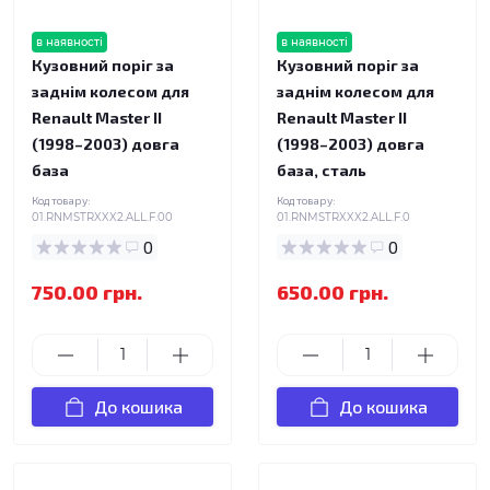
в наявності
в наявності
Кузовний поріг за
Кузовний поріг за
заднім колесом для
заднім колесом для
Renault Master II
Renault Master II
(1998–2003) довга
(1998–2003) довга
база
база, сталь
Код товару:
Код товару:
01.RNMSTRXXX2.ALL.F.00
01.RNMSTRXXX2.ALL.F.0
0
0
750.00 грн.
650.00 грн.
До кошика
До кошика