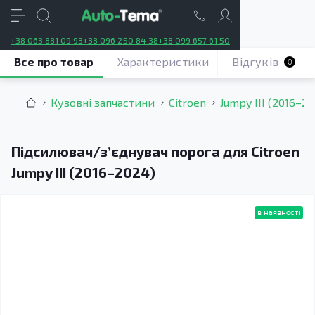
+38 063 881 09 93
+38 096 250 84 38
+38 099 657 61 50
Все про товар
Характеристики
Відгуків
0
Кузовні запчастини
Citroen
Jumpy III (2016–2
Підсилювач/зʼєднувач порога для Citroen
Jumpy III (2016–2024)
в наявності