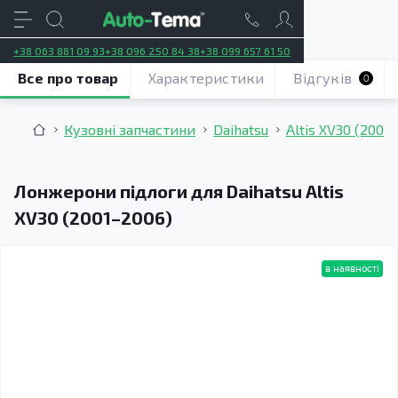
+38 063 881 09 93
+38 096 250 84 38
+38 099 657 61 50
Все про товар
Характеристики
Відгуків
0
Кузовні запчастини
Daihatsu
Altis XV30 (2001
Лонжерони підлоги для Daihatsu Altis
XV30 (2001–2006)
в наявності