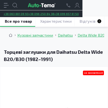
+38 063 881 09 93
+38 096 250 84 38
+38 099 657 61 50
Все про товар
Характеристики
Відгуків
0
Кузовні запчастини
Daihatsu
Delta Wide B20/B
Торцеві заглушки для Daihatsu Delta Wide
B20/B30 (1982–1991)
на замовлення