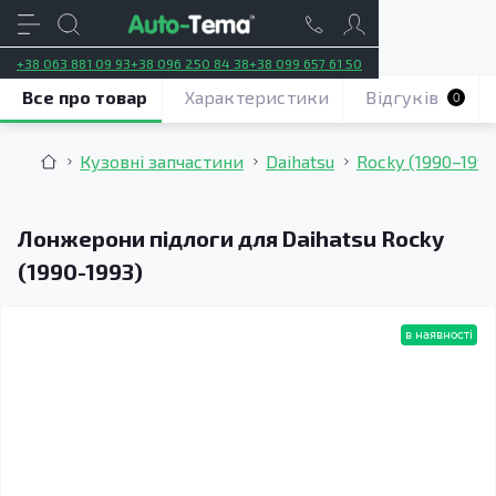
+38 063 881 09 93
+38 096 250 84 38
+38 099 657 61 50
Все про товар
Характеристики
Відгуків
0
Кузовні запчастини
Daihatsu
Rocky (1990–1993
Лонжерони підлоги для Daihatsu Rocky
(1990-1993)
в наявності