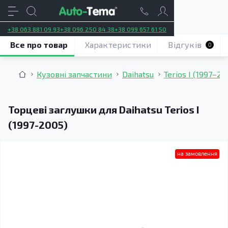
+38 063 881 09 93
+38 096 250 84 38
+38 099 657 61 50
Все про товар
Характеристики
Відгуків
0
Кузовні запчастини
Daihatsu
Terios I (1997–20
Торцеві заглушки для Daihatsu Terios I
(1997-2005)
на замовлення