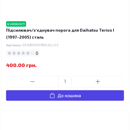
в наявності
Підсилювач/зʼєднувач порога для Daihatsu Terios I
(1997–2005) сталь
Код товару:
03.WBXXXX1800.ALL.0.0
0
400.00 грн.
До кошика