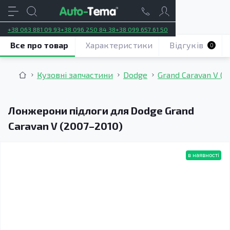
+38 063 881 09 93
+38 096 250 84 38
+38 099 657 61 50
Все про товар
Характеристики
Відгуків
0
Кузовні запчастини
Dodge
Grand Caravan V (2
Лонжерони підлоги для Dodge Grand
Caravan V (2007–2010)
в наявності